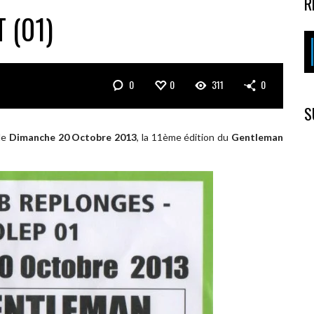
R
 (01)
0
0
311
0
S
 le
Dimanche 20 Octobre 2013
, la 11ème édition du
Gentleman