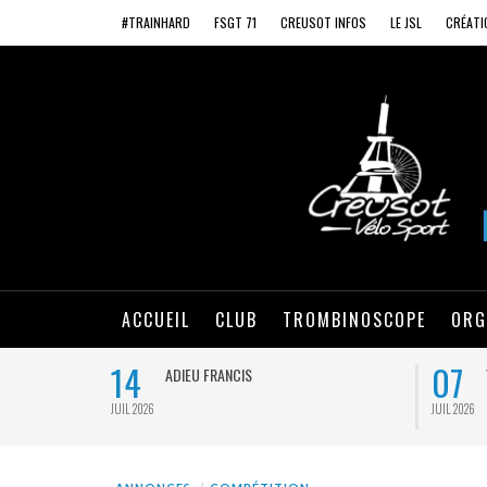
#TRAINHARD
FSGT 71
CREUSOT INFOS
LE JSL
CRÉATI
ACCUEIL
CLUB
TROMBINOSCOPE
ORG
14
07
ADIEU FRANCIS
JUIL 2026
JUIL 2026