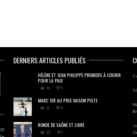
DERNIERS ARTICLES PUBLIÉS
C
HÉLÈNE ET JEAN PHILIPPE PREMIERS À COURIR
Ev
POUR LA PAIX
10
1
Sé
MARC 1ER AU PRIX VAISON PISTE
Ma
13
4
B
RONDE DE SAÔNE ET LOIRE
J
100
32
1
Gé
ute