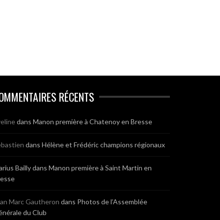
OMMENTAIRES RÉCENTS
eline
dans
Manon première à Chatenoy en Bresse
bastien
dans
Hélène et Frédéric champions régionaux
rius Bailly
dans
Manon première à Saint Martin en
resse
ean Marc Gautheron
dans
Photos de l’Assemblée
nérale du Club