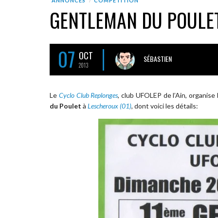
ANNONCES
COMPÉTITION
GENTLEMAN DU POULET
07
OCT
SÉBASTIEN
2013
Le
Cyclo Club Replonges
, club UFOLEP de l’Ain, organise
du Poulet
à
Lescheroux (01)
, dont voici les détails: