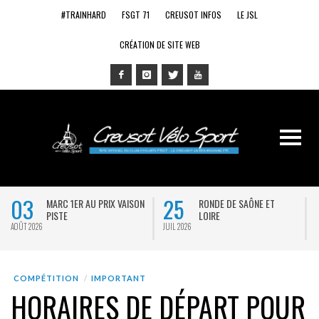
#TRAINHARD
FSGT 71
CREUSOT INFOS
LE JSL
CRÉATION DE SITE WEB
03
25
MARC 1ER AU PRIX VAISON
RONDE DE SAÔNE ET
PISTE
LOIRE
AOÛT 2026
JUIL 2026
J
COMPÉTITION
IMPORTANT
HORAIRES DE DÉPART POUR