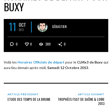
BUXY
11
OCT
SÉBASTIEN
2013
0
0
389
0
Voilà les
Horaires Officiels de départ
pour le
CLMx3 de Buxy
qui
aura lieu demain après-midi,
Samedi 12 Octobre 2013
.
ARTICLE PRÉCÉDENT
ARTICLE SUIVANT
ETUDE DES TEMPS DE LA BRUME
TROPHÉES FSGT DE SAÔNE & LOIRE
2013