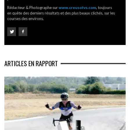
Rédacteur & Photographe sur
www.creusotvs.com
, toujours
en quête des derniers résultats et des plus beaux clichés, sur les
courses des environs.
ARTICLES EN RAPPORT