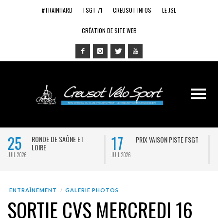
#TRAINHARD
FSGT 71
CREUSOT INFOS
LE JSL
CRÉATION DE SITE WEB
25
17
RONDE DE SAÔNE ET
PRIX VAISON PISTE FSGT
LOIRE
JUIL 2026
JUIL 2026
J
ENTRAÎNEMENT
GALERIE PHOTOS
SORTIE CVS MERCREDI 16