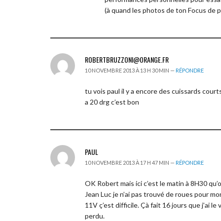
(à quand les photos de ton Focus de p
ROBERTBRUZZONI@ORANGE.FR
10 NOVEMBRE 2013 À 13 H 30 MIN —
RÉPONDRE
tu vois paul il y a encore des cuissards court
a 20 drg c’est bon
PAUL
10 NOVEMBRE 2013 À 17 H 47 MIN —
RÉPONDRE
OK Robert mais ici c’est le matin à 8H30 qu’
Jean Luc je n’ai pas trouvé de roues pour mon
11V ç’est difficile. Çà fait 16 jours que j’ai l
perdu.