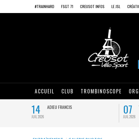
#TRAINHARD
FSGT 71
CREUSOT INFOS
LE JSL
CRÉATI
ACCUEIL
CLUB
TROMBINOSCOPE
ORG
14
07
ADIEU FRANCIS
JUIL 2026
JUIL 2026