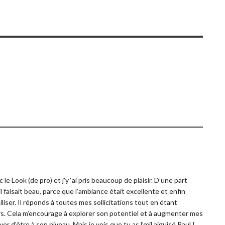
le Look (de pro) et j’y ‘ai pris beaucoup de plaisir. D’une part
 faisait beau, parce que l’ambiance était excellente et enfin
iliser. Il réponds à toutes mes sollicitations tout en étant
s. Cela m’encourage à explorer son potentiel et à augmenter mes
 d’être à son niveau. Mais je vois que tu as l’œil aiguisé Paul !…