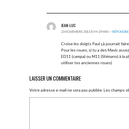
JEAN-LUC
23 NOVEMBRE 2013 À 9 H 29 MIN —
RÉPONDRE
Croise les doigts Paul çà pourrait fa
Pour les roues, si tu a des Mavic asse
ED11 (campa) ou M11 (Shimano) à la p
utiliser tes anciennes roues)
LAISSER UN COMMENTAIRE
Votre adresse e-mail ne sera pas publiée.
Les champs ob