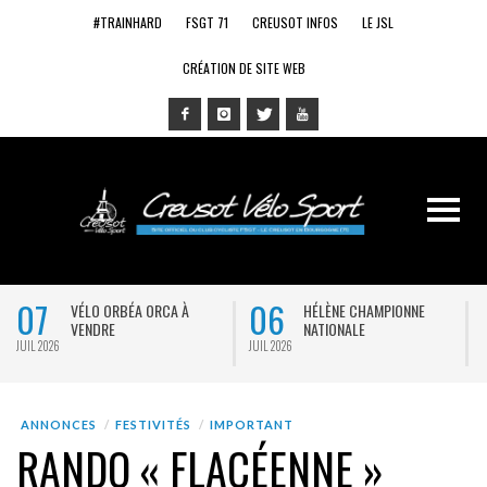
#TRAINHARD
FSGT 71
CREUSOT INFOS
LE JSL
CRÉATION DE SITE WEB
07
06
VÉLO ORBÉA ORCA À
HÉLÈNE CHAMPIONNE
VENDRE
NATIONALE
JUIL 2026
JUIL 2026
J
ANNONCES
FESTIVITÉS
IMPORTANT
RANDO « FLACÉENNE »