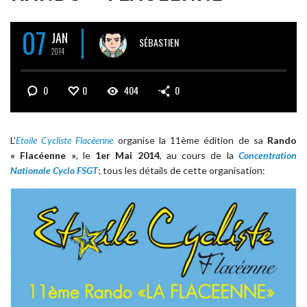
07
JAN
SÉBASTIEN
2014
0
0
404
0
L’
Etoile Cycliste Flacéenne
organise la 11ème édition de sa
Rando
« Flacéenne »
, le
1er Mai 2014
, au cours de la
Concentration
Nationale Cyclo FSGT
; tous les détails de cette organisation: