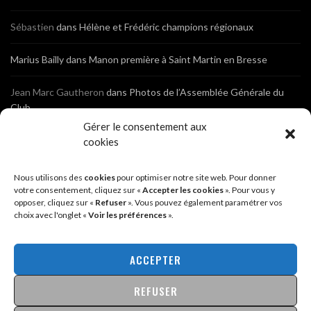
Sébastien
dans
Hélène et Frédéric champions régionaux
Marius Bailly
dans
Manon première à Saint Martin en Bresse
Jean Marc Gautheron
dans
Photos de l’Assemblée Générale du
Club
Gérer le consentement aux
Tony
dans
Photos de l’Assemblée Générale du Club
cookies
Sébastien
dans
Cyclocross de Brochon (21)
Nous utilisons des
cookies
pour optimiser notre site web. Pour donner
votre consentement, cliquez sur «
Accepter les cookies
». Pour vous y
opposer, cliquez sur «
Refuser
». Vous pouvez également paramétrer vos
Breniaux
dans
Cyclocross de Brochon (21)
choix avec l'onglet «
Voir les préférences
».
Anonyme
dans
Diététique Nutrition 71 – Cécile Guyon Robert
ACCEPTER
REFUSER
@2026 - SITE CRÉÉ PAR
SÉBASTIEN LANDRÉ