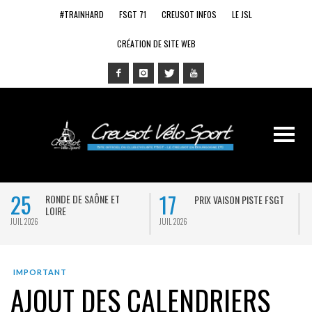
#TRAINHARD
FSGT 71
CREUSOT INFOS
LE JSL
CRÉATION DE SITE WEB
25
17
RONDE DE SAÔNE ET
PRIX VAISON PISTE FSGT
LOIRE
JUIL 2026
JUIL 2026
J
IMPORTANT
AJOUT DES CALENDRIERS