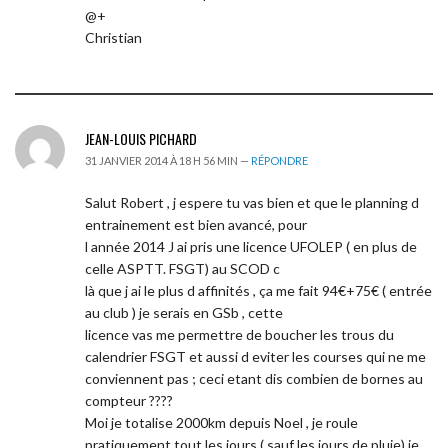
@+
Christian
JEAN-LOUIS PICHARD
31 JANVIER 2014 À 18 H 56 MIN —
RÉPONDRE
Salut Robert , j espere tu vas bien et que le planning d
entrainement est bien avancé, pour
l année 2014 J ai pris une licence UFOLEP ( en plus de
celle ASPTT. FSGT) au SCOD c
là que j ai le plus d affinités , ça me fait 94€+75€ ( entrée
au club ) je serais en GSb , cette
licence vas me permettre de boucher les trous du
calendrier FSGT et aussi d eviter les courses qui ne me
conviennent pas ; ceci etant dis combien de bornes au
compteur ????
Moi je totalise 2000km depuis Noel , je roule
pratiquement tout les jours ( sauf les jours de pluie) je