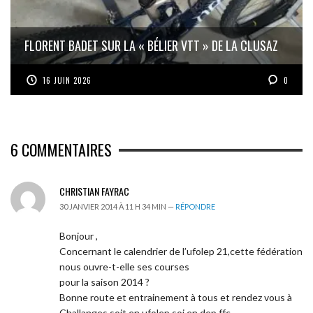
FLORENT BADET SUR LA « BÉLIER VTT » DE LA CLUSAZ
16 JUIN 2026
0
6
COMMENTAIRES
CHRISTIAN FAYRAC
30 JANVIER 2014 À 11 H 34 MIN —
RÉPONDRE
Bonjour ,
Concernant le calendrier de l’ufolep 21,cette fédération
nous ouvre-t-elle ses courses
pour la saison 2014 ?
Bonne route et entrainement à tous et rendez vous à
Challanges soit en ufolep,soi en dep ffc