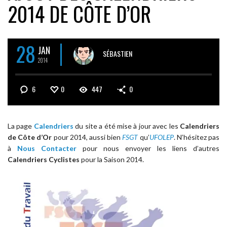
2014 DE CÔTE D’OR
28
JAN
SÉBASTIEN
2014
6
0
447
0
La page
Calendriers
du site a été mise à jour avec les
Calendriers
de Côte d’Or
pour 2014, aussi bien
FSGT
qu’
UFOLEP
. N’hésitez pas
à
Nous Contacter
pour nous envoyer les liens d’autres
Calendriers Cyclistes
pour la Saison 2014.