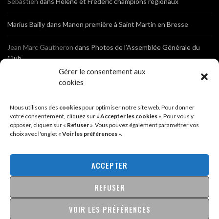
Sébastien
dans
Hélène et Frédéric champions régionaux
Marius Bailly
dans
Manon première à Saint Martin en Bresse
Jean Marc Gautheron
dans
Photos de l’Assemblée Générale du
Club
Gérer le consentement aux
Tony
dans
Photos de l’Assemblée Générale du Club
cookies
Sébastien
dans
Cyclocross de Brochon (21)
Nous utilisons des
cookies
pour optimiser notre site web. Pour donner
votre consentement, cliquez sur «
Accepter les cookies
». Pour vous y
opposer, cliquez sur «
Refuser
». Vous pouvez également paramétrer vos
Breniaux
dans
Cyclocross de Brochon (21)
choix avec l'onglet «
Voir les préférences
».
Anonyme
dans
Diététique Nutrition 71 – Cécile Guyon Robert
ACCEPTER
REFUSER
@2026 - SITE CRÉÉ PAR
SÉBASTIEN LANDRÉ
MENTIONS LÉGALES & POLITIQUE DE CONFIDENTIALITÉ
VOIR LES PRÉFÉRENCES