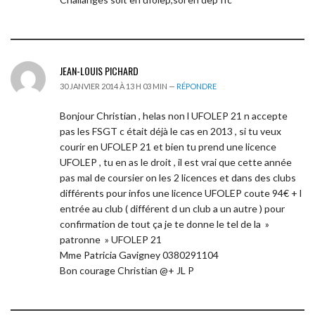
JEAN-LOUIS PICHARD
30 JANVIER 2014 À 13 H 03 MIN —
RÉPONDRE
Bonjour Christian , helas non l UFOLEP 21 n accepte
pas les FSGT c était déjà le cas en 2013 , si tu veux
courir en UFOLEP 21 et bien tu prend une licence
UFOLEP , tu en as le droit , il est vrai que cette année
pas mal de coursier on les 2 licences et dans des clubs
différents pour infos une licence UFOLEP coute 94€ + l
entrée au club ( différent d un club a un autre ) pour
confirmation de tout ça je te donne le tel de la »
patronne » UFOLEP 21
Mme Patricia Gavigney 0380291104
Bon courage Christian @+ JL P