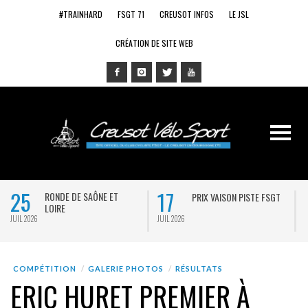
#TRAINHARD
FSGT 71
CREUSOT INFOS
LE JSL
CRÉATION DE SITE WEB
25
17
RONDE DE SAÔNE ET
PRIX VAISON PISTE FSGT
LOIRE
JUIL 2026
JUIL 2026
J
COMPÉTITION
GALERIE PHOTOS
RÉSULTATS
ERIC HURET PREMIER À