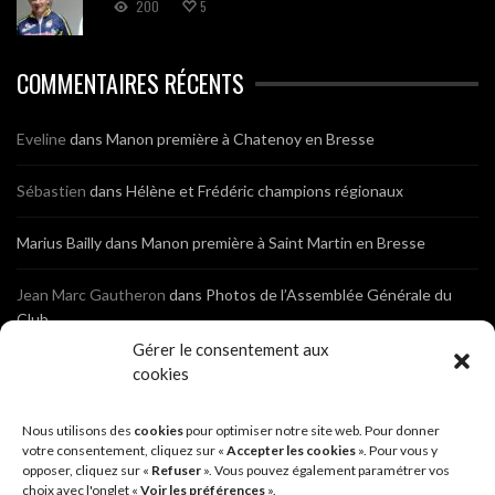
200
5
COMMENTAIRES RÉCENTS
Eveline
dans
Manon première à Chatenoy en Bresse
Sébastien
dans
Hélène et Frédéric champions régionaux
Marius Bailly
dans
Manon première à Saint Martin en Bresse
Jean Marc Gautheron
dans
Photos de l’Assemblée Générale du
Club
Gérer le consentement aux
Tony
dans
Photos de l’Assemblée Générale du Club
cookies
Sébastien
dans
Cyclocross de Brochon (21)
Nous utilisons des
cookies
pour optimiser notre site web. Pour donner
votre consentement, cliquez sur «
Accepter les cookies
». Pour vous y
opposer, cliquez sur «
Refuser
». Vous pouvez également paramétrer vos
Breniaux
dans
Cyclocross de Brochon (21)
choix avec l'onglet «
Voir les préférences
».