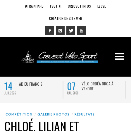
#TRAINHARD
FSGT 71
CREUSOT INFOS
LE JSL
CRÉATION DE SITE WEB
14
07
VÉLO ORBÉA ORCA À
ADIEU FRANCIS
VENDRE
JUIL 2026
JUIL 2026
J
COMPÉTITION
GALERIE PHOTOS
RÉSULTATS
CHLOÉ, LILIAN ET