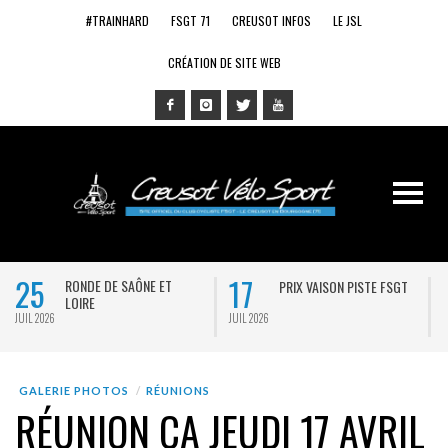
#TRAINHARD
FSGT 71
CREUSOT INFOS
LE JSL
CRÉATION DE SITE WEB
25
17
RONDE DE SAÔNE ET
PRIX VAISON PISTE FSGT
LOIRE
JUIL 2026
JUIL 2026
J
GALERIE PHOTOS
RÉUNIONS
RÉUNION CA JEUDI 17 AVRIL