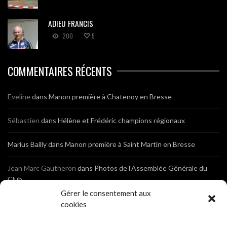
ADIEU FRANCIS
200
5
COMMENTAIRES RÉCENTS
Eveline
dans
Manon première à Chatenoy en Bresse
Sébastien
dans
Hélène et Frédéric champions régionaux
Marius Bailly
dans
Manon première à Saint Martin en Bresse
Jean Marc Gautheron
dans
Photos de l’Assemblée Générale du
Club
Gérer le consentement aux
Tony
dans
Photos de l’Assemblée Générale du Club
cookies
Sébastien
dans
Cyclocross de Brochon (21)