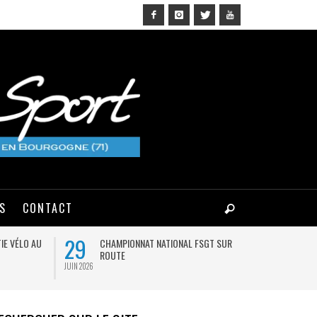
NS
CONTACT
29
03
IE VÉLO AU
CHAMPIONNAT NATIONAL FSGT SUR
MA
ROUTE
JUIN 2026
AOÛT 2026