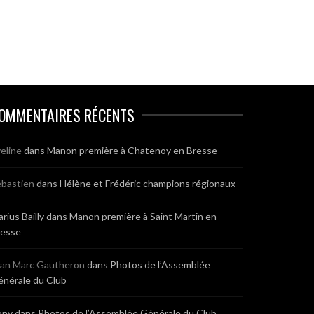
OMMENTAIRES RÉCENTS
eline
dans
Manon première à Chatenoy en Bresse
bastien
dans
Hélène et Frédéric champions régionaux
rius Bailly
dans
Manon première à Saint Martin en
resse
ean Marc Gautheron
dans
Photos de l’Assemblée
nérale du Club
ony
dans
Photos de l’Assemblée Générale du Club