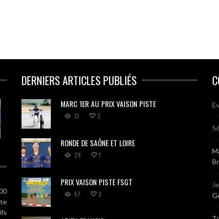
DERNIERS ARTICLES PUBLIÉS
C
MARC 1ER AU PRIX VAISON PISTE
Ev
13
2
Sé
RONDE DE SAÔNE ET LOIRE
Ma
29
1
B
PRIX VAISON PISTE FSGT
J
100
57
3
Gé
ute
ifs
T