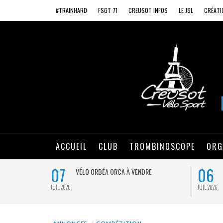
#TRAINHARD
FSGT 71
CREUSOT INFOS
LE JSL
CRÉATI
ACCUEIL
CLUB
TROMBINOSCOPE
ORG
07
06
VÉLO ORBÉA ORCA À VENDRE
JUIL 2026
JUIL 2026