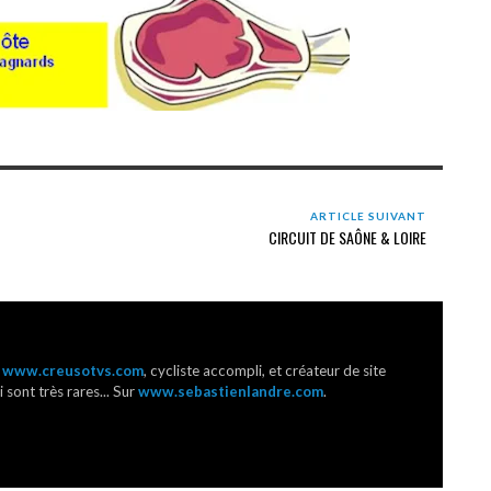
ARTICLE SUIVANT
CIRCUIT DE SAÔNE & LOIRE
r
www.creusotvs.com
, cycliste accompli, et créateur de site
 sont très rares... Sur
www.sebastienlandre.com
.