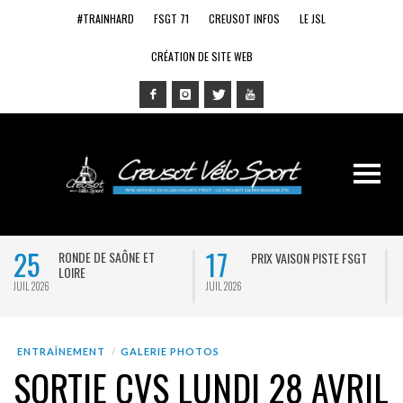
#TRAINHARD
FSGT 71
CREUSOT INFOS
LE JSL
CRÉATION DE SITE WEB
25
17
RONDE DE SAÔNE ET
PRIX VAISON PISTE FSGT
LOIRE
JUIL 2026
JUIL 2026
J
ENTRAÎNEMENT
GALERIE PHOTOS
SORTIE CVS LUNDI 28 AVRIL