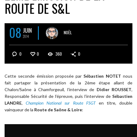
ROUTE DE S&L
08
JUIN
NOËL
2014
0
0
360
0
Cette seconde émission proposée par
Sébastien NOTET
nous
fait partager la présentation de la 2ème étape allant de
Chalon/Saône à Chamforgeuil, l’interview de
Didier ROUSSET
,
Responsable Sécurité de l’épreuve, puis l’interview de
Sébastien
LANDRE
,
Champion National sur Route FSGT
en titre, double
vainqueur de la
Route de Saône & Loire
: