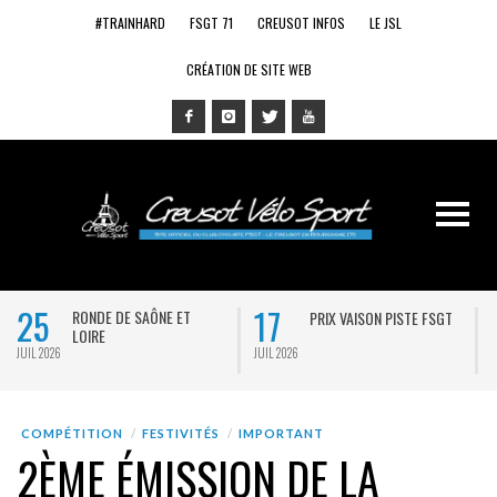
#TRAINHARD
FSGT 71
CREUSOT INFOS
LE JSL
CRÉATION DE SITE WEB
25
17
RONDE DE SAÔNE ET
PRIX VAISON PISTE FSGT
LOIRE
JUIL 2026
JUIL 2026
J
COMPÉTITION
FESTIVITÉS
IMPORTANT
2ÈME ÉMISSION DE LA