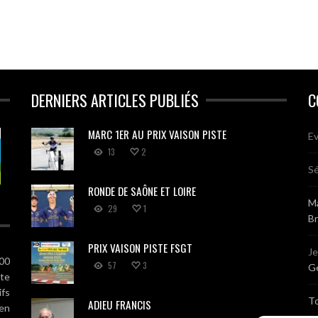
DERNIERS ARTICLES PUBLIÉS
C
MARC 1ER AU PRIX VAISON PISTE
Ev
13
2
Sé
RONDE DE SAÔNE ET LOIRE
Ma
29
1
B
PRIX VAISON PISTE FSGT
J
100
57
3
Gé
ute
ifs
T
ADIEU FRANCIS
 en