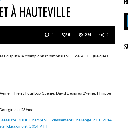
R
T
ET À HAUTEVILLE
0
0
374
0
S
, s’est disputé le championnat national FSGT de VTT. Quelques
14ème, Thierry Fouilloux 15ème, David Després 29ème, Philippe
 Gourgin est 23ème.
vététiste_2014-
ChampFSGTclassement Challenge VTT_2014
SGTclassement_2014 VTT