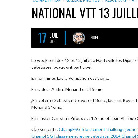
COMPÉTITION
GALERIE PHOTOS
RÉSULTATS
VT
NATIONAL VTT 13 JUILL
17
JUIL
NOËL
2014
Le week end des 12 et 13 juillet à Hauteville lès Dijon
vététistes locaux ont participé.
En féminines Laura Pompanon est 3ème,
En cadets Arthur Menand est 15ème
,En vétéran Sébastien Jolivot est 8ème, laurent Boyer 
Menand 34ème,
En master Christian Pitoux est 17ème et Jean Philippe
Classements:
ChampFSGTclassement challenge jeune 
ChampFSGTclassement jeune vététiste_2014
ChampF