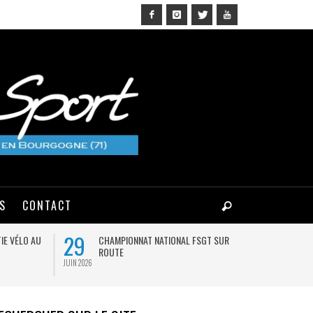
NS
CONTACT
29
03
IE VÉLO AU
CHAMPIONNAT NATIONAL FSGT SUR
MA
ROUTE
JUIN 2026
AOÛT 2026