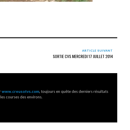
ARTICLE SUIVANT
SORTIE CVS MERCREDI 17 JUILLET 2014
r
www.creusotvs.com
, toujours en quête des derniers résultats
 les courses des environs.