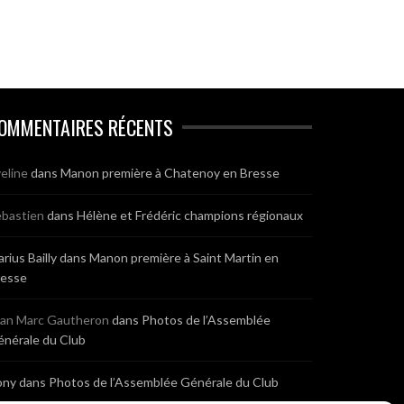
OMMENTAIRES RÉCENTS
eline
dans
Manon première à Chatenoy en Bresse
bastien
dans
Hélène et Frédéric champions régionaux
rius Bailly
dans
Manon première à Saint Martin en
resse
ean Marc Gautheron
dans
Photos de l’Assemblée
nérale du Club
ony
dans
Photos de l’Assemblée Générale du Club