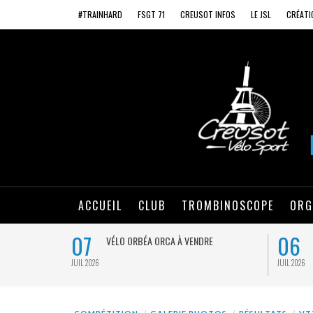
#TRAINHARD
FSGT 71
CREUSOT INFOS
LE JSL
CRÉATI
ACCUEIL
CLUB
TROMBINOSCOPE
ORG
07
06
VÉLO ORBÉA ORCA À VENDRE
JUIL 2026
JUIL 2026