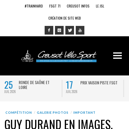
#TRAINHARD
FSGT 71
CREUSOT INFOS
LE JSL
CRÉATION DE SITE WEB
25
17
RONDE DE SAÔNE ET
PRIX VAISON PISTE FSGT
LOIRE
JUIL 2026
JUIL 2026
J
COMPÉTITION
GALERIE PHOTOS
IMPORTANT
GUY DURAND EN IMAGES,