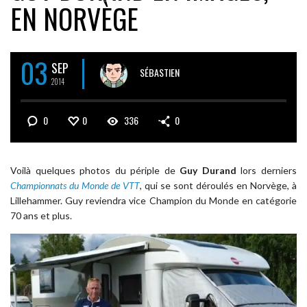
EN NORVÈGE
03
SEP
SÉBASTIEN
2014
0
0
336
0
Voilà quelques photos du périple de
Guy Durand
lors derniers
Championnats du Monde de VTT
, qui se sont déroulés en Norvège, à
Lillehammer. Guy reviendra vice Champion du Monde en catégorie
70 ans et plus.