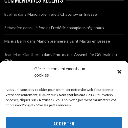
Eveline
dans
Manon première à Chatenoy en Bresse
Sébastien
dans
Hélène et Frédéric champions régionaux
Marius Bailly
dans
Manon première à Saint Martin en Bresse
Jean Marc Gautheron
dans
Photos de l’Assemblée Générale du
Club
Gérer le consentement aux
Tony
dans
Photos de l’Assemblée Générale du Club
cookies
Sébastien
dans
Cyclocross de Brochon (21)
Nous utilisons des
cookies
pour optimiser notre site web. Pour donner
votre consentement, cliquez sur «
Accepter les cookies
». Pour vous y
opposer, cliquez sur «
Refuser
». Vous pouvez également paramétrer vos
Breniaux
dans
Cyclocross de Brochon (21)
choix avec l'onglet «
Voir les préférences
».
Anonyme
dans
Diététique Nutrition 71 – Cécile Guyon Robert
ACCEPTER