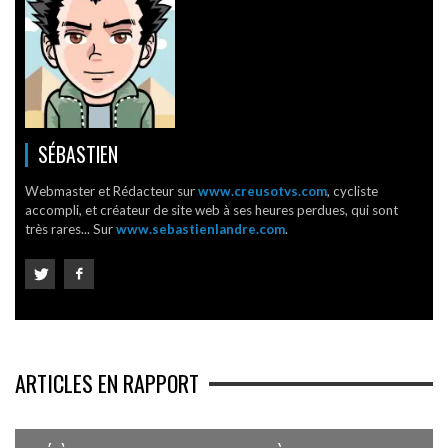
SÉBASTIEN
Webmaster et Rédacteur sur
www.creusotvs.com
, cycliste
accompli, et créateur de site web à ses heures perdues, qui sont
très rares... Sur
www.sebastienlandre.com
.
ARTICLES EN RAPPORT