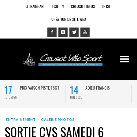
#TRAINHARD
FSGT 71
CREUSOT INFOS
LE JSL
CRÉATION DE SITE WEB
17
14
PRIX VAISON PISTE FSGT
ADIEU FRANCIS
JUIL 2026
JUIL 2026
J
ENTRAÎNEMENT
GALERIE PHOTOS
SORTIE CVS SAMEDI 6