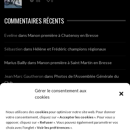
156
0
COMMENTAIRES RÉCENTS
Eveline
dans
Manon première à Chatenoy en Bresse
Sébastien
dans
Hélène et Frédéric champions régionaux
Marius Bailly
dans
Manon première à Saint Martin en Bresse
Jean Marc Gautheron
dans
Photos de l’Assemblée Générale du
Club
Gérer le consentement aux
Tony
dans
Photos de l’Assemblée Générale du Club
cookies
Sébastien
dans
Cyclocross de Brochon (21)
Nous utilisons des
cookies
pour optimiser notre site web. Pour donner
votre consentement, cliquez sur «
Accepter les cookies
». Pour vous y
opposer, cliquez sur «
Refuser
». Vous pouvez également paramétrer vos
Breniaux
dans
Cyclocross de Brochon (21)
choix avec l'onglet «
Voir les préférences
».