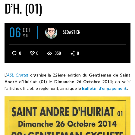
D’H. (01)
06
OCT
SÉBASTIEN
2014
0
0
350
0
L’
ASL Crottet
organise la 22ème édition du
Gentleman de Saint
André d’Huiriat (01)
le
Dimanche 26 Octobre 2014
; en voici
l’affiche officiel, le règlement, ainsi que le
Bulletin d’engagement
: