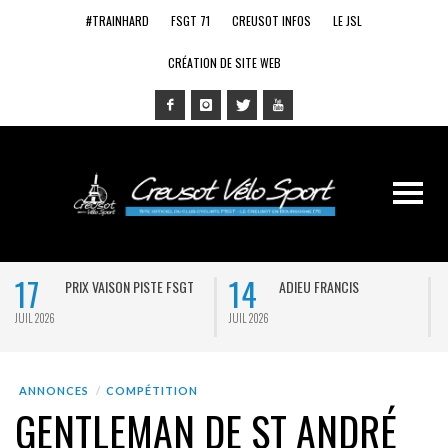
#TRAINHARD
FSGT 71
CREUSOT INFOS
LE JSL
CRÉATION DE SITE WEB
17
14
PRIX VAISON PISTE FSGT
ADIEU FRANCIS
JUIL 2026
JUIL 2026
J
ANNONCES
COMPÉTITION
GENTLEMAN DE ST ANDRÉ