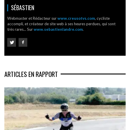
SÉBASTIEN
Webmaster et Rédacteur sur
www.creusotvs.com
, cycliste
accompli, et créateur de site web à ses heures perdues, qui sont
très rares... Sur
www.sebastienlandre.com
.
ARTICLES EN RAPPORT