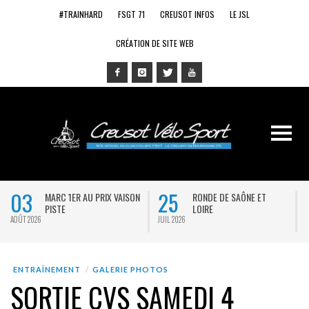
#TRAINHARD
FSGT 71
CREUSOT INFOS
LE JSL
CRÉATION DE SITE WEB
03
25
MARC 1ER AU PRIX VAISON
RONDE DE SAÔNE ET
PISTE
LOIRE
AOÛT 2026
JUIL 2026
J
ENTRAÎNEMENT
GALERIE PHOTOS
SORTIE CVS SAMEDI 4