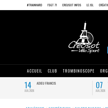
#TRAINHARD
FSGT 71
CREUSOT INFOS
LE JSL
CRÉATI
ACCUEIL
CLUB
TROMBINOSCOPE
ORG
14
07
ADIEU FRANCIS
JUIL 2026
JUIL 2026