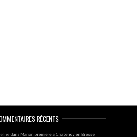
OMMENTAIRES RÉCENTS
eline
dans
Manon première à Chatenoy en Bresse