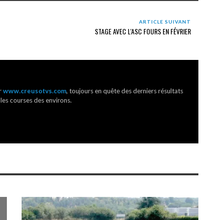
ARTICLE SUIVANT
STAGE AVEC L'ASC FOURS EN FÉVRIER
r
www.creusotvs.com
, toujours en quête des derniers résultats
 les courses des environs.