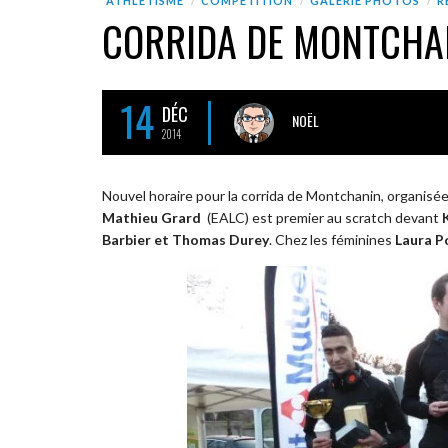
ATHLÉTISME
COMPÉTITION
GALERIE PHOTOS
R
CORRIDA DE MONTCHA
14
DÉC
NOËL
2014
Nouvel horaire pour la corrida de Montchanin, organisé
Mathieu Grard
(EALC) est premier au scratch devant
Barbier et Thomas Durey
. Chez les féminines
Laura 