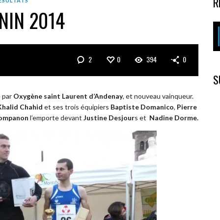
R
ÉSULTATS
NIN 2014
2
0
394
0
S
e par
Oxygène saint Laurent d’Andenay
, et nouveau vainqueur.
Khalid Chahid
et ses trois équipiers
Baptiste Domanico
,
Pierre
Pompanon
l’emporte devant
Justine Desjour
s et
Nadine Dorme.