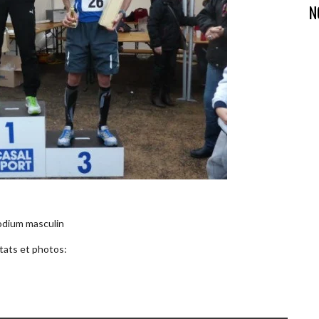
N
odium masculin
tats et photos: