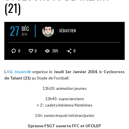
(21)
27
DÉC
SÉBASTIEN
2014
0
0
265
0
L’
ASL Hauteville
organise le
Jeudi 1er Janvier 2014
, le
Cyclocross
de Talant (21)
au Stade de Football:
13h20: animation jeunes
13h45: super/anciens
+ 2′: cadets/minimes/féminines
15h: senior/espoir/vétéran/junior
Epreuve FSGT ouverte FFC et UFOLEP