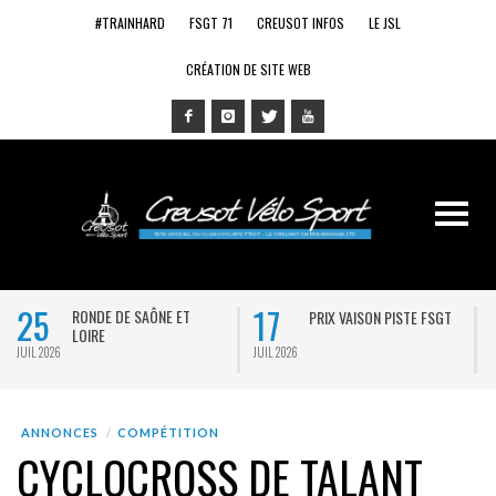
#TRAINHARD
FSGT 71
CREUSOT INFOS
LE JSL
CRÉATION DE SITE WEB
25
17
RONDE DE SAÔNE ET
PRIX VAISON PISTE FSGT
LOIRE
JUIL 2026
JUIL 2026
J
ANNONCES
COMPÉTITION
CYCLOCROSS DE TALANT