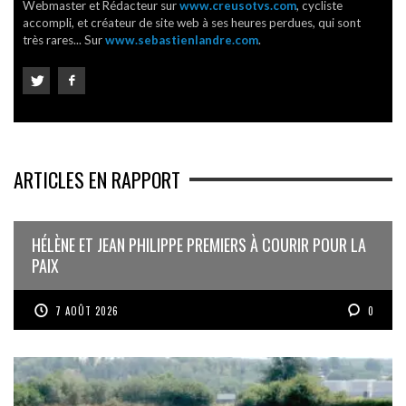
Webmaster et Rédacteur sur
www.creusotvs.com
, cycliste
accompli, et créateur de site web à ses heures perdues, qui sont
très rares... Sur
www.sebastienlandre.com
.
ARTICLES EN RAPPORT
HÉLÈNE ET JEAN PHILIPPE PREMIERS À COURIR POUR LA
PAIX
7 AOÛT 2026
0