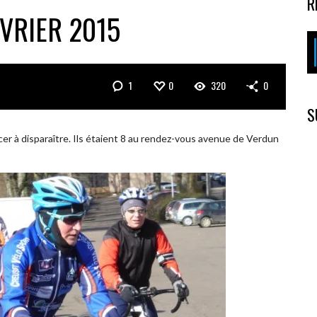
R
ÉVRIER 2015
1
0
320
0
S
cer à disparaître. Ils étaient 8 au rendez-vous avenue de Verdun