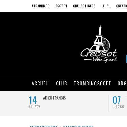
#TRAINHARD
FSGT 71
CREUSOT INFOS
LE JSL
CRÉATI
ACCUEIL
CLUB
TROMBINOSCOPE
ORG
14
07
ADIEU FRANCIS
JUIL 2026
JUIL 2026