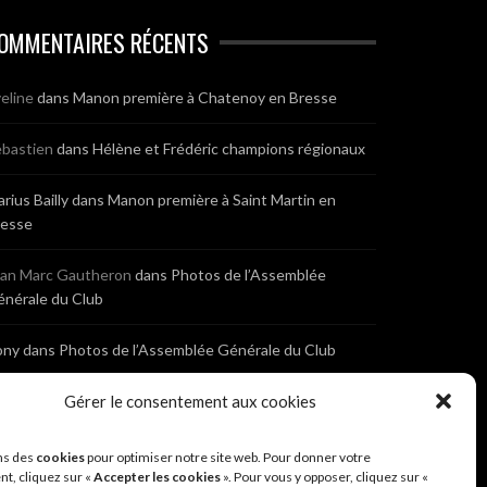
OMMENTAIRES RÉCENTS
eline
dans
Manon première à Chatenoy en Bresse
bastien
dans
Hélène et Frédéric champions régionaux
rius Bailly
dans
Manon première à Saint Martin en
resse
ean Marc Gautheron
dans
Photos de l’Assemblée
nérale du Club
ony
dans
Photos de l’Assemblée Générale du Club
bastien
dans
Cyclocross de Brochon (21)
Gérer le consentement aux cookies
eniaux
dans
Cyclocross de Brochon (21)
ns des
cookies
pour optimiser notre site web. Pour donner votre
t, cliquez sur «
Accepter les cookies
». Pour vous y opposer, cliquez sur «