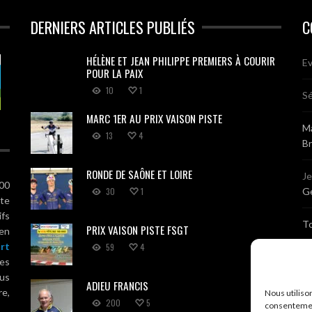
DERNIERS ARTICLES PUBLIÉS
C
HÉLÈNE ET JEAN PHILIPPE PREMIERS À COURIR
Ev
POUR LA PAIX
10
1
Sé
MARC 1ER AU PRIX VAISON PISTE
Ma
13
4
B
RONDE DE SAÔNE ET LOIRE
J
100
30
1
Gé
ute
ifs
T
PRIX VAISON PISTE FSGT
 en
rt
59
4
Sé
es
us
ADIEU FRANCIS
Br
re,
Nous utiliso
200
5
consentemen