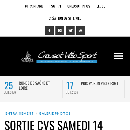
#TRAINHARD
FSGT 71
CREUSOT INFOS
LE JSL
CRÉATION DE SITE WEB
25
17
RONDE DE SAÔNE ET
PRIX VAISON PISTE FSGT
LOIRE
JUIL 2026
JUIL 2026
J
ENTRAÎNEMENT
GALERIE PHOTOS
SORTIE CVS SAMEDI 14