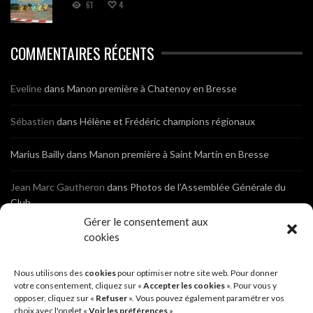
61
4
COMMENTAIRES RÉCENTS
Eveline
dans
Manon première à Chatenoy en Bresse
Sébastien
dans
Hélène et Frédéric champions régionaux
Marius Bailly
dans
Manon première à Saint Martin en Bresse
Jean Marc Gautheron
dans
Photos de l’Assemblée Générale du
Club
Gérer le consentement aux
Tony
dans
Photos de l’Assemblée Générale du Club
cookies
Sébastien
dans
Cyclocross de Brochon (21)
Nous utilisons des
cookies
pour optimiser notre site web. Pour donner
votre consentement, cliquez sur «
Accepter les cookies
». Pour vous y
opposer, cliquez sur «
Refuser
». Vous pouvez également paramétrer vos
Breniaux
dans
Cyclocross de Brochon (21)
choix avec l'onglet «
Voir les préférences
».