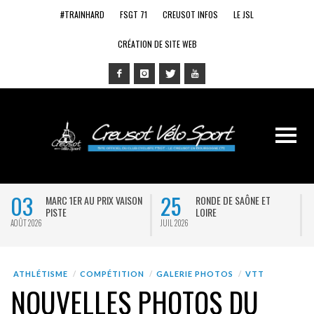
#TRAINHARD
FSGT 71
CREUSOT INFOS
LE JSL
CRÉATION DE SITE WEB
03
25
MARC 1ER AU PRIX VAISON
RONDE DE SAÔNE ET
PISTE
LOIRE
AOÛT 2026
JUIL 2026
J
ATHLÉTISME
COMPÉTITION
GALERIE PHOTOS
VTT
NOUVELLES PHOTOS DU