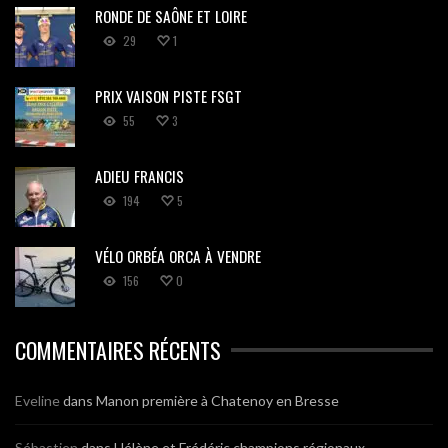
RONDE DE SAÔNE ET LOIRE
29
1
PRIX VAISON PISTE FSGT
55
3
ADIEU FRANCIS
194
5
VÉLO ORBÉA ORCA À VENDRE
156
0
COMMENTAIRES RÉCENTS
Eveline
dans
Manon première à Chatenoy en Bresse
Sébastien
dans
Hélène et Frédéric champions régionaux