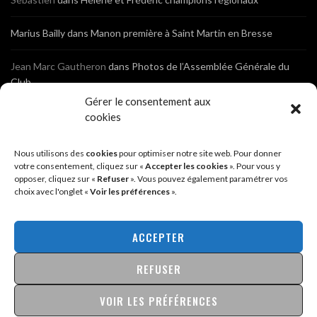
Marius Bailly
dans
Manon première à Saint Martin en Bresse
Jean Marc Gautheron
dans
Photos de l’Assemblée Générale du
Club
Gérer le consentement aux
Tony
dans
Photos de l’Assemblée Générale du Club
cookies
Sébastien
dans
Cyclocross de Brochon (21)
Nous utilisons des
cookies
pour optimiser notre site web. Pour donner
votre consentement, cliquez sur «
Accepter les cookies
». Pour vous y
opposer, cliquez sur «
Refuser
». Vous pouvez également paramétrer vos
Breniaux
dans
Cyclocross de Brochon (21)
choix avec l'onglet «
Voir les préférences
».
Anonyme
dans
Diététique Nutrition 71 – Cécile Guyon Robert
ACCEPTER
REFUSER
@2026 - SITE CRÉÉ PAR
SÉBASTIEN LANDRÉ
MENTIONS LÉGALES & POLITIQUE DE CONFIDENTIALITÉ
VOIR LES PRÉFÉRENCES