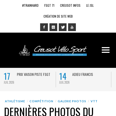
#TRAINHARD
FSGT 71
CREUSOT INFOS
LE JSL
CRÉATION DE SITE WEB
17
14
PRIX VAISON PISTE FSGT
ADIEU FRANCIS
JUIL 2026
JUIL 2026
J
ATHLÉTISME
COMPÉTITION
GALERIE PHOTOS
VTT
DERNIÈRES PHOTOS DU