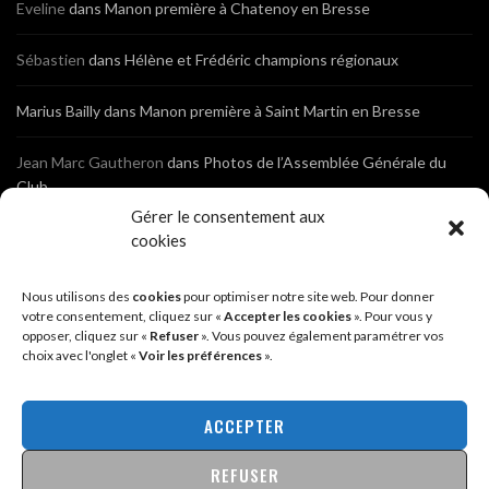
Eveline
dans
Manon première à Chatenoy en Bresse
Sébastien
dans
Hélène et Frédéric champions régionaux
Marius Bailly
dans
Manon première à Saint Martin en Bresse
Jean Marc Gautheron
dans
Photos de l’Assemblée Générale du
Club
Gérer le consentement aux
Tony
dans
Photos de l’Assemblée Générale du Club
cookies
Sébastien
dans
Cyclocross de Brochon (21)
Nous utilisons des
cookies
pour optimiser notre site web. Pour donner
votre consentement, cliquez sur «
Accepter les cookies
». Pour vous y
opposer, cliquez sur «
Refuser
». Vous pouvez également paramétrer vos
Breniaux
dans
Cyclocross de Brochon (21)
choix avec l'onglet «
Voir les préférences
».
Anonyme
dans
Diététique Nutrition 71 – Cécile Guyon Robert
ACCEPTER
REFUSER