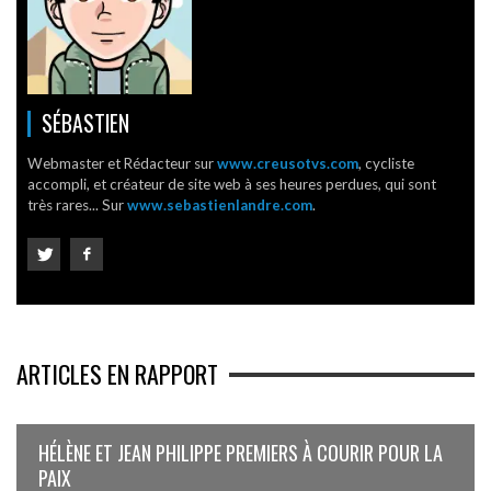
SÉBASTIEN
Webmaster et Rédacteur sur
www.creusotvs.com
, cycliste
accompli, et créateur de site web à ses heures perdues, qui sont
très rares... Sur
www.sebastienlandre.com
.
ARTICLES EN RAPPORT
HÉLÈNE ET JEAN PHILIPPE PREMIERS À COURIR POUR LA
PAIX