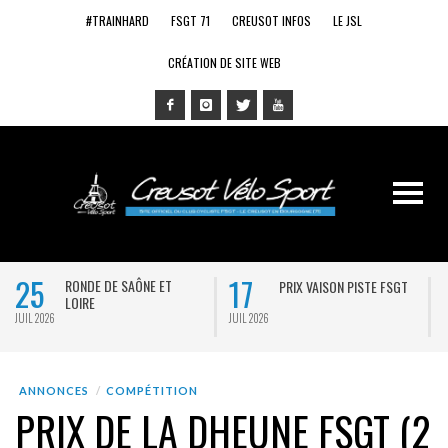
#TRAINHARD
FSGT 71
CREUSOT INFOS
LE JSL
CRÉATION DE SITE WEB
25
17
RONDE DE SAÔNE ET
PRIX VAISON PISTE FSGT
LOIRE
JUIL 2026
JUIL 2026
J
ANNONCES
COMPÉTITION
PRIX DE LA DHEUNE FSGT (2