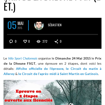
ÉT.)
05
MAI
SÉBASTIEN
2015
0
0
272
0
Le
Vélo Sport Chalonnais
organise le
Dimanche 24 Mai 2015
le
Prix
de la Dheune FSGT
, une épreuve en 2 étapes, dont voici les
détails:
Affcihe officielle de l’épreuve
,
le Circuit du matin à
Allerey
&
le Circuit de l’après-midi à Saint Martin en Gatinois
.