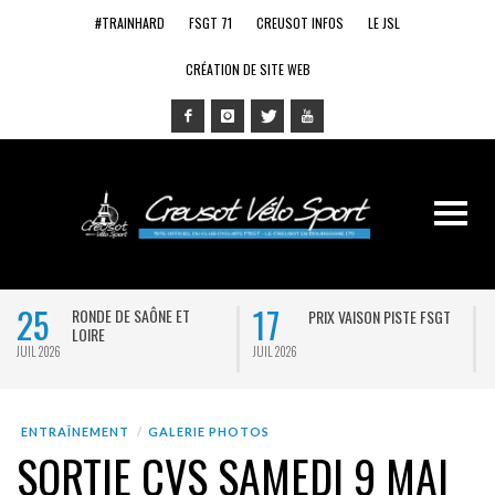
#TRAINHARD
FSGT 71
CREUSOT INFOS
LE JSL
CRÉATION DE SITE WEB
25
17
RONDE DE SAÔNE ET
PRIX VAISON PISTE FSGT
LOIRE
JUIL 2026
JUIL 2026
J
ENTRAÎNEMENT
GALERIE PHOTOS
SORTIE CVS SAMEDI 9 MAI