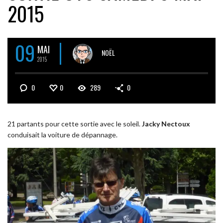
2015
09
MAI
NOËL
2015
0
0
289
0
21 partants pour cette sortie avec le soleil.
Jacky Nectoux
conduisait la voiture de dépannage.