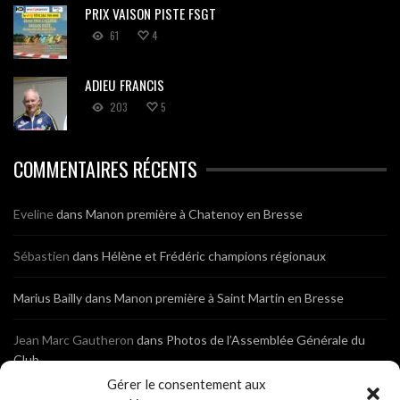
PRIX VAISON PISTE FSGT
61
4
ADIEU FRANCIS
203
5
COMMENTAIRES RÉCENTS
Eveline
dans
Manon première à Chatenoy en Bresse
Sébastien
dans
Hélène et Frédéric champions régionaux
Marius Bailly
dans
Manon première à Saint Martin en Bresse
Jean Marc Gautheron
dans
Photos de l’Assemblée Générale du
Club
Gérer le consentement aux