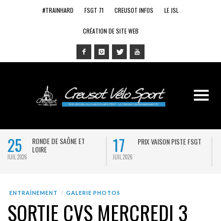
#TRAINHARD
FSGT 71
CREUSOT INFOS
LE JSL
CRÉATION DE SITE WEB
25
17
RONDE DE SAÔNE ET
PRIX VAISON PISTE FSGT
LOIRE
JUIL 2026
JUIL 2026
J
ENTRAÎNEMENT
GALERIE PHOTOS
SORTIE CVS MERCREDI 3