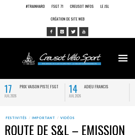
#TRAINHARD
FSGT 71
CREUSOT INFOS
LE JSL
CRÉATION DE SITE WEB
17
14
PRIX VAISON PISTE FSGT
ADIEU FRANCIS
JUIL 2026
JUIL 2026
J
FESTIVITÉS
IMPORTANT
VIDÉOS
ROUTE DE S&L – EMISSION