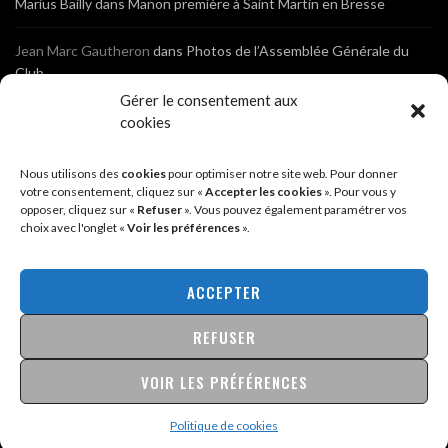
Marius Bailly
dans
Manon première à Saint Martin en Bresse
Jean Marc Gautheron
dans
Photos de l’Assemblée Générale du
Club
Gérer le consentement aux
Tony
dans
Photos de l’Assemblée Générale du Club
cookies
Sébastien
dans
Cyclocross de Brochon (21)
Nous utilisons des
cookies
pour optimiser notre site web. Pour donner
votre consentement, cliquez sur «
Accepter les cookies
». Pour vous y
opposer, cliquez sur «
Refuser
». Vous pouvez également paramétrer vos
Breniaux
dans
Cyclocross de Brochon (21)
choix avec l'onglet «
Voir les préférences
».
Anonyme
dans
Diététique Nutrition 71 – Cécile Guyon Robert
ACCEPTER
REFUSER
@2026 - SITE CRÉÉ PAR
SÉBASTIEN LANDRÉ
MENTIONS LÉGALES & POLITIQUE DE CONFIDENTIALITÉ
VOIR LES PRÉFÉRENCES
Politique de cookies