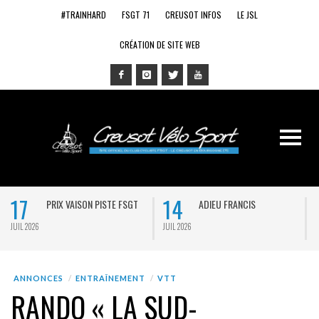
#TRAINHARD
FSGT 71
CREUSOT INFOS
LE JSL
CRÉATION DE SITE WEB
17
14
PRIX VAISON PISTE FSGT
ADIEU FRANCIS
JUIL 2026
JUIL 2026
J
ANNONCES
ENTRAÎNEMENT
VTT
RANDO « LA SUD-