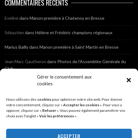
COMMENTAIRES RÉCENTS
Eveline
dans
Manon première à Chatenoy en Bresse
Sébastien
dans
Hélène et Frédéric champions régionaux
Marius Bailly
dans
Manon première à Saint Martin en Bresse
Jean Marc Gautheron
dans
Photos de l’Assemblée Générale du
Club
Gérer le consentement aux
Tony
dans
Photos de l’Assemblée Générale du Club
cookies
Sébastien
dans
Cyclocross de Brochon (21)
Nous utilisons des
cookies
pour optimiser notre site web. Pour donner
votre consentement, cliquez sur «
Accepter les cookies
». Pour vous y
opposer, cliquez sur «
Refuser
». Vous pouvez également paramétrer vos
Breniaux
dans
Cyclocross de Brochon (21)
choix avec l'onglet «
Voir les préférences
».
Anonyme
dans
Diététique Nutrition 71 – Cécile Guyon Robert
ACCEPTER