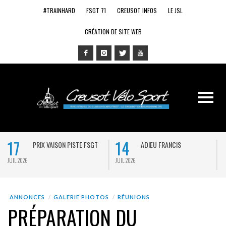
#TRAINHARD
FSGT 71
CREUSOT INFOS
LE JSL
CRÉATION DE SITE WEB
17
14
PRIX VAISON PISTE FSGT
ADIEU FRANCIS
JUIL 2026
JUIL 2026
J
ANNONCES
GALERIE PHOTOS
RÉUNIONS
PRÉPARATION DU