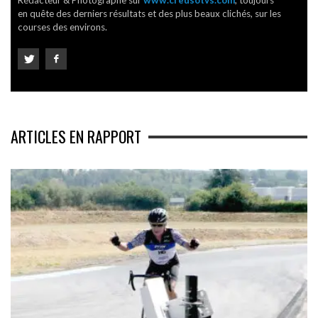
Rédacteur & Photographe sur
www.creusotvs.com
, toujours
en quête des derniers résultats et des plus beaux clichés, sur les
courses des environs.
ARTICLES EN RAPPORT