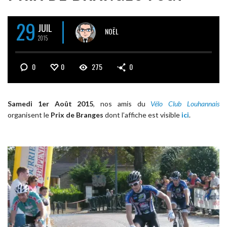
29
JUIL
NOËL
2015
0
0
275
0
Samedi 1er Août 2015
, nos amis du
Vélo Club Louhannais
organisent le
Prix de Branges
dont l’affiche est visible
ici
.