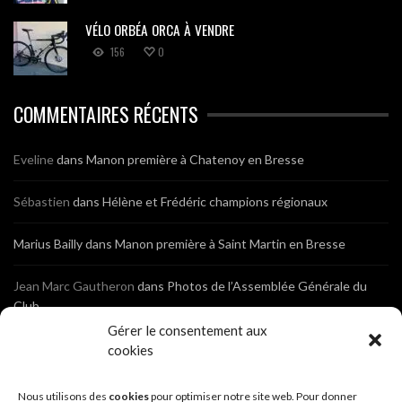
VÉLO ORBÉA ORCA À VENDRE
156
0
COMMENTAIRES RÉCENTS
Eveline
dans
Manon première à Chatenoy en Bresse
Sébastien
dans
Hélène et Frédéric champions régionaux
Marius Bailly
dans
Manon première à Saint Martin en Bresse
Jean Marc Gautheron
dans
Photos de l’Assemblée Générale du
Club
Gérer le consentement aux
Tony
dans
Photos de l’Assemblée Générale du Club
cookies
Sébastien
dans
Cyclocross de Brochon (21)
Nous utilisons des
cookies
pour optimiser notre site web. Pour donner