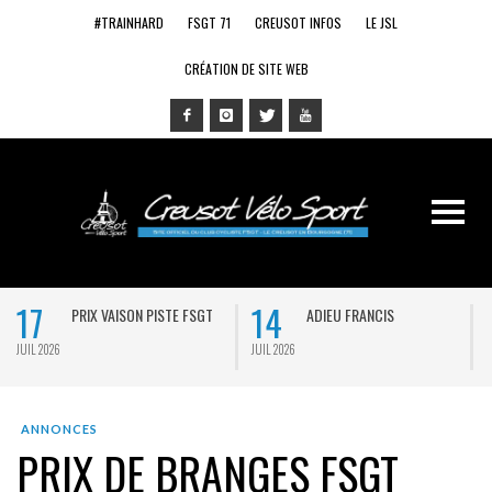
#TRAINHARD
FSGT 71
CREUSOT INFOS
LE JSL
CRÉATION DE SITE WEB
17
14
PRIX VAISON PISTE FSGT
ADIEU FRANCIS
JUIL 2026
JUIL 2026
J
ANNONCES
PRIX DE BRANGES FSGT