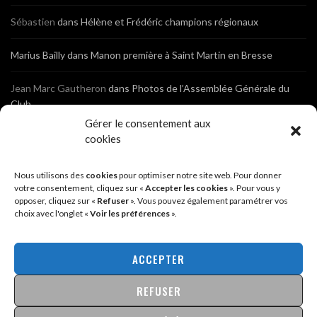
Sébastien
dans
Hélène et Frédéric champions régionaux
Marius Bailly
dans
Manon première à Saint Martin en Bresse
Jean Marc Gautheron
dans
Photos de l’Assemblée Générale du
Club
Gérer le consentement aux
Tony
dans
Photos de l’Assemblée Générale du Club
cookies
Sébastien
dans
Cyclocross de Brochon (21)
Nous utilisons des
cookies
pour optimiser notre site web. Pour donner
votre consentement, cliquez sur «
Accepter les cookies
». Pour vous y
opposer, cliquez sur «
Refuser
». Vous pouvez également paramétrer vos
Breniaux
dans
Cyclocross de Brochon (21)
choix avec l'onglet «
Voir les préférences
».
Anonyme
dans
Diététique Nutrition 71 – Cécile Guyon Robert
ACCEPTER
REFUSER
@2026 - SITE CRÉÉ PAR
SÉBASTIEN LANDRÉ
MENTIONS LÉGALES & POLITIQUE DE CONFIDENTIALITÉ