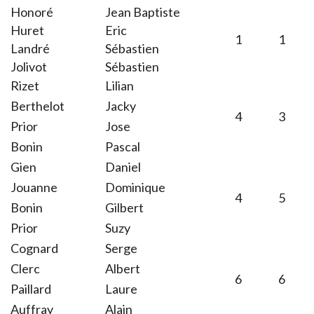
Honoré
Jean Baptiste
Huret
Eric
1
1
Landré
Sébastien
Jolivot
Sébastien
Rizet
Lilian
Berthelot
Jacky
4
3
Prior
Jose
Bonin
Pascal
Gien
Daniel
Jouanne
Dominique
4
5
Bonin
Gilbert
Prior
Suzy
Cognard
Serge
Clerc
Albert
6
6
Paillard
Laure
Auffray
Alain