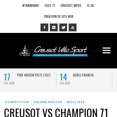
#TRAINHARD
FSGT 71
CREUSOT INFOS
LE JSL
CRÉATION DE SITE WEB
17
14
PRIX VAISON PISTE FSGT
ADIEU FRANCIS
JUIL 2026
JUIL 2026
J
COMPÉTITION
GALERIE PHOTOS
RÉSULTATS
CREUSOT VS CHAMPION 71