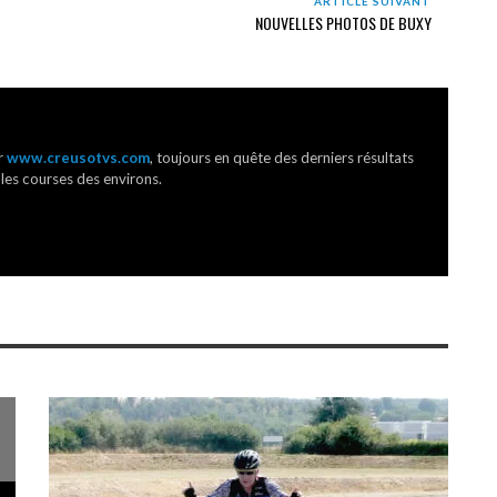
ARTICLE SUIVANT
NOUVELLES PHOTOS DE BUXY
r
www.creusotvs.com
, toujours en quête des derniers résultats
 les courses des environs.