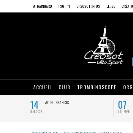
#TRAINHARD
FSGT 71
CREUSOT INFOS
LE JSL
CRÉATI
ACCUEIL
CLUB
TROMBINOSCOPE
ORG
14
07
ADIEU FRANCIS
JUIL 2026
JUIL 2026