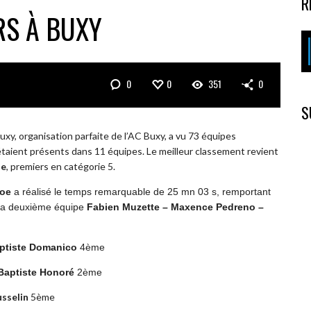
R
RS À BUXY
0
0
351
0
S
xy, organisation parfaite de l’AC Buxy, a vu 73 équipes
 étaient présents dans 11 équipes. Le meilleur classement revient
ne
, premiers en catégorie 5.
roe
a réalisé le temps remarquable de 25 mn 03 s, remportant
 la deuxième équipe
Fabien Muzette – Maxence Pedreno –
aptiste Domanico
4ème
 Baptiste Honoré
2ème
sselin
5ème