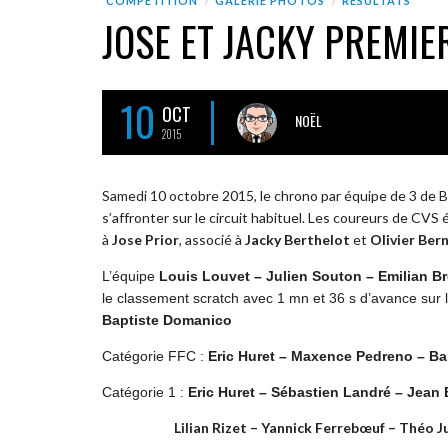
COMPÉTITION
GALERIE PHOTOS
RÉSULTATS
JOSE ET JACKY PREMIE
10
OCT
NOËL
2015
Samedi 10 octobre 2015, le chrono par équipe de 3 de Bu
s’affronter sur le circuit habituel. Les coureurs de CVS
à
Jose Prior
, associé à
Jacky Berthelot
et
Olivier Ber
L’équipe
Louis Louvet – Julien Souton – Emilian B
le classement scratch avec 1 mn et 36 s d’avance sur
Baptiste Domanico
Catégorie FFC :
Eric Huret – Maxence Pedreno – B
Catégorie 1 :
Eric Huret – Sébastien Landré – Jean
Lilian Rizet – Yannick Ferrebœuf – Théo Ju