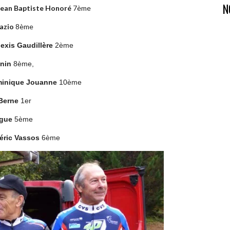
N
n Baptiste Honoré
7ème
azio
8ème
lexis Gaudillère
2ème
onin
8ème,
nique Jouanne
10ème
 Berne
1er
igue
5ème
éric Vassos
6ème