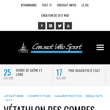
#TRAINHARD
FSGT 71
CREUSOT INFOS
LE JSL
CRÉATION DE SITE WEB
25
17
RONDE DE SAÔNE ET
PRIX VAISON PISTE FSGT
LOIRE
JUIL 2026
JUIL 2026
J
ATHLÉTISME
COMPÉTITION
GALERIE PHOTOS
RÉSULTATS
VTT