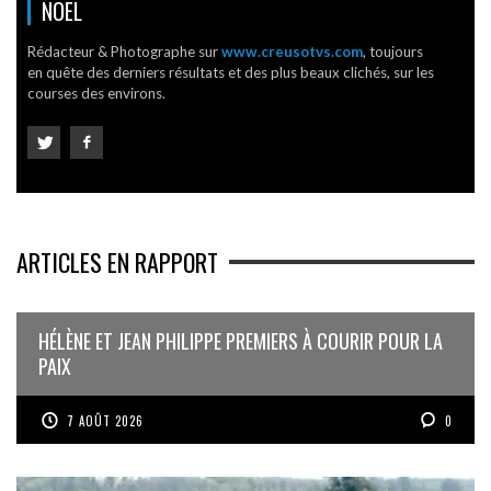
NOËL
Rédacteur & Photographe sur
www.creusotvs.com
, toujours
en quête des derniers résultats et des plus beaux clichés, sur les
courses des environs.
ARTICLES EN RAPPORT
HÉLÈNE ET JEAN PHILIPPE PREMIERS À COURIR POUR LA
PAIX
7 AOÛT 2026
0