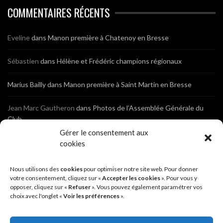
COMMENTAIRES RÉCENTS
Eveline
dans
Manon première à Chatenoy en Bresse
Sébastien
dans
Hélène et Frédéric champions régionaux
Marius Bailly
dans
Manon première à Saint Martin en Bresse
Jean Marc Gautheron
dans
Photos de l’Assemblée Générale du
Club
Gérer le consentement aux
Tony
dans
Photos de l’Assemblée Générale du Club
cookies
Sébastien
dans
Cyclocross de Brochon (21)
Nous utilisons des
cookies
pour optimiser notre site web. Pour donner
votre consentement, cliquez sur «
Accepter les cookies
». Pour vous y
opposer, cliquez sur «
Refuser
». Vous pouvez également paramétrer vos
Breniaux
dans
Cyclocross de Brochon (21)
choix avec l'onglet «
Voir les préférences
».
Anonyme
dans
Diététique Nutrition 71 – Cécile Guyon Robert