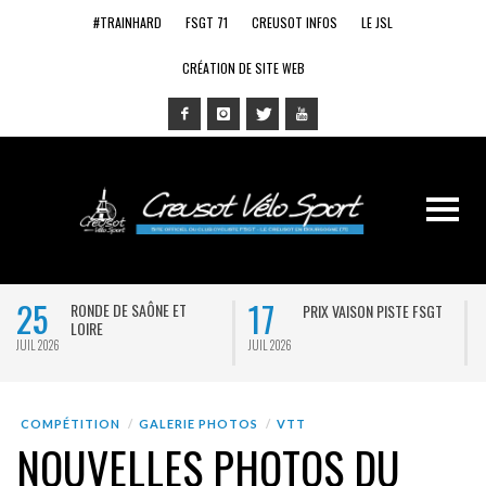
#TRAINHARD
FSGT 71
CREUSOT INFOS
LE JSL
CRÉATION DE SITE WEB
25
17
RONDE DE SAÔNE ET
PRIX VAISON PISTE FSGT
LOIRE
JUIL 2026
JUIL 2026
J
COMPÉTITION
GALERIE PHOTOS
VTT
NOUVELLES PHOTOS DU