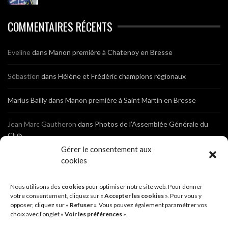
COMMENTAIRES RÉCENTS
Eveline
dans
Manon première à Chatenoy en Bresse
Sébastien
dans
Hélène et Frédéric champions régionaux
Marius Bailly
dans
Manon première à Saint Martin en Bresse
Jean Marc Gautheron
dans
Photos de l’Assemblée Générale du
Club
Gérer le consentement aux
Tony
dans
Photos de l’Assemblée Générale du Club
cookies
Sébastien
dans
Cyclocross de Brochon (21)
Nous utilisons des
cookies
pour optimiser notre site web. Pour donner
votre consentement, cliquez sur «
Accepter les cookies
». Pour vous y
opposer, cliquez sur «
Refuser
». Vous pouvez également paramétrer vos
Breniaux
dans
Cyclocross de Brochon (21)
choix avec l'onglet «
Voir les préférences
».