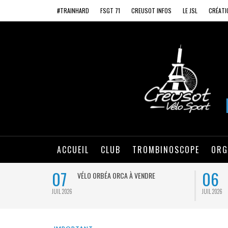
#TRAINHARD
FSGT 71
CREUSOT INFOS
LE JSL
CRÉATI
ACCUEIL
CLUB
TROMBINOSCOPE
ORG
07
06
VÉLO ORBÉA ORCA À VENDRE
JUIL 2026
JUIL 2026