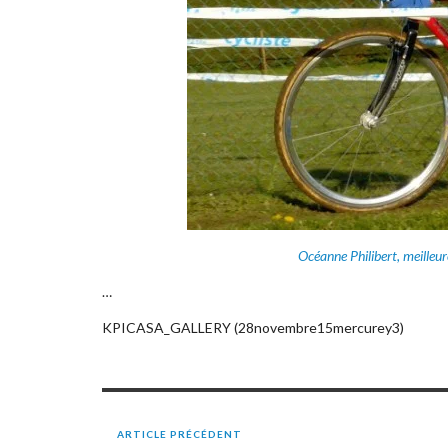
Océanne Philibert, meilleu
…
KPICASA_GALLERY (28novembre15mercurey3)
ARTICLE PRÉCÉDENT