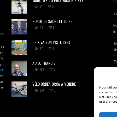
MARC 1ER AU PRIX VAISON PISTE
Ev
13
2
Sé
RONDE DE SAÔNE ET LOIRE
Ma
29
1
B
PRIX VAISON PISTE FSGT
J
100
57
3
Gé
ute
ifs
T
ADIEU FRANCIS
 en
198
5
rt
Sé
es
us
VÉLO ORBÉA ORCA À VENDRE
Br
re,
Nous utiliso
156
0
consentemen
Refuser
». V
A
préférence
R