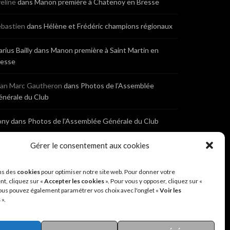
eline
dans
Manon première à Chatenoy en Bresse
bastien
dans
Hélène et Frédéric champions régionaux
rius Bailly
dans
Manon première à Saint Martin en
resse
ean Marc Gautheron
dans
Photos de l’Assemblée
nérale du Club
ony
dans
Photos de l’Assemblée Générale du Club
bastien
dans
Cyclocross de Brochon (21)
Gérer le consentement aux cookies
eniaux
dans
Cyclocross de Brochon (21)
ns des
cookies
pour optimiser notre site web. Pour donner votre
t, cliquez sur «
Accepter les cookies
». Pour vous y opposer, cliquez sur «
ous pouvez également paramétrer vos choix avec l'onglet «
Voir les
nonyme
dans
Diététique Nutrition 71 – Cécile Guyon
s
».
obert