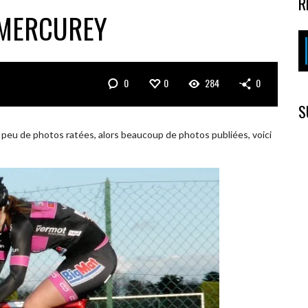
R
 MERCUREY
0
0
284
0
S
peu de photos ratées, alors beaucoup de photos publiées, voici