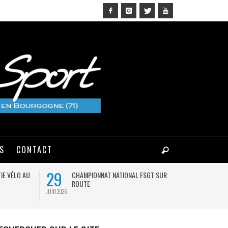
NS
CONTACT
29
03
IE VÉLO AU
CHAMPIONNAT NATIONAL FSGT SUR
MA
ROUTE
JUIN 2026
AOÛT 2026