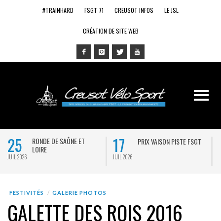
#TRAINHARD
FSGT 71
CREUSOT INFOS
LE JSL
CRÉATION DE SITE WEB
25
17
RONDE DE SAÔNE ET
PRIX VAISON PISTE FSGT
LOIRE
JUIL 2026
JUIL 2026
J
FESTIVITÉS
GALERIE PHOTOS
GALETTE DES ROIS 2016