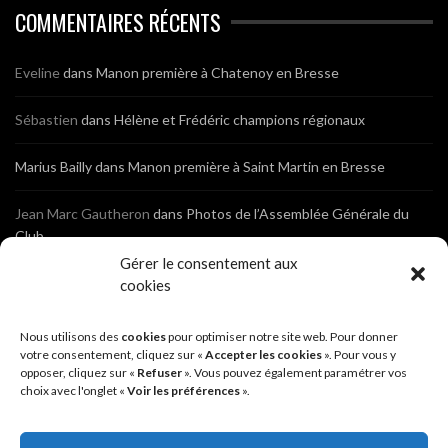
COMMENTAIRES RÉCENTS
Eveline
dans
Manon première à Chatenoy en Bresse
Sébastien
dans
Hélène et Frédéric champions régionaux
Marius Bailly
dans
Manon première à Saint Martin en Bresse
Jean Marc Gautheron
dans
Photos de l’Assemblée Générale du
Club
Gérer le consentement aux
Tony
dans
Photos de l’Assemblée Générale du Club
cookies
Sébastien
dans
Cyclocross de Brochon (21)
Nous utilisons des
cookies
pour optimiser notre site web. Pour donner
votre consentement, cliquez sur «
Accepter les cookies
». Pour vous y
opposer, cliquez sur «
Refuser
». Vous pouvez également paramétrer vos
Breniaux
dans
Cyclocross de Brochon (21)
choix avec l'onglet «
Voir les préférences
».
Anonyme
dans
Diététique Nutrition 71 – Cécile Guyon Robert