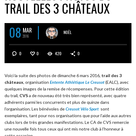
TRAIL DES 3 CHÂTEAUX
08
MAR
NOËL
2016
0
0
420
0
Voici la suite des photos de dimanche 6 mars 2016,
trail des 3
châteaux
, organisation
Entente Athlétique Le Creusot
(EALC), avec
quelques images de la remise de récompenses. Pour cette édition
du trail,
CVS
a de nouveau été très bien représenté, avec quatre
adhérents parmi les concurrents et plus de quinze dans
l’organisation. Les bénévoles de
Creusot Vélo Sport
sont
exemplaires, tant pour nos organisations que pour l’aide aux autres
clubs lors de très grandes manifestations. Le CA de CVS remercie
une nouvelle fois tous ceux qui ont mis notre club à l’honneur à
cette occasion.