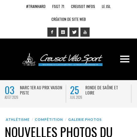
#TRAINHARD
FSGT 71
CREUSOT INFOS
LE JSL
CRÉATION DE SITE WEB
03
25
MARC 1ER AU PRIX VAISON
RONDE DE SAÔNE ET
PISTE
LOIRE
AOÛT 2026
JUIL 2026
J
ATHLÉTISME
COMPÉTITION
GALERIE PHOTOS
NOUVELLES PHOTOS DU