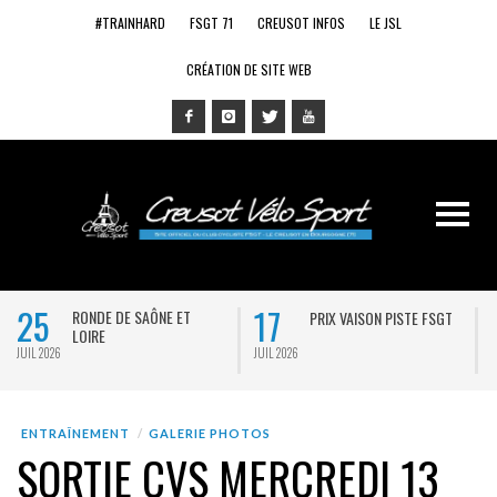
#TRAINHARD
FSGT 71
CREUSOT INFOS
LE JSL
CRÉATION DE SITE WEB
25
17
RONDE DE SAÔNE ET
PRIX VAISON PISTE FSGT
LOIRE
JUIL 2026
JUIL 2026
J
ENTRAÎNEMENT
GALERIE PHOTOS
SORTIE CVS MERCREDI 13