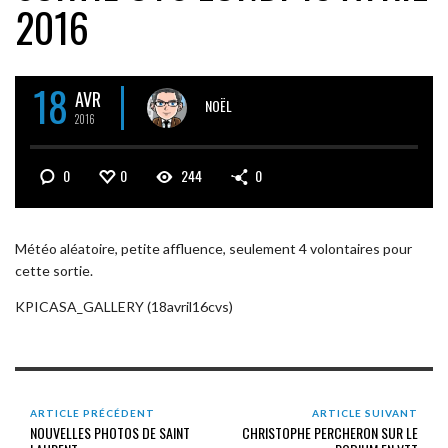
2016
18
AVR
NOËL
2016
0
0
244
0
Météo aléatoire, petite affluence, seulement 4 volontaires pour
cette sortie.
KPICASA_GALLERY (18avril16cvs)
ARTICLE PRÉCÉDENT
ARTICLE SUIVANT
NOUVELLES PHOTOS DE SAINT
CHRISTOPHE PERCHERON SUR LE