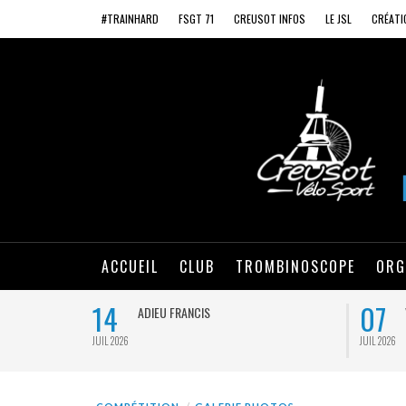
#TRAINHARD
FSGT 71
CREUSOT INFOS
LE JSL
CRÉATI
ACCUEIL
CLUB
TROMBINOSCOPE
ORG
14
07
ADIEU FRANCIS
JUIL 2026
JUIL 2026