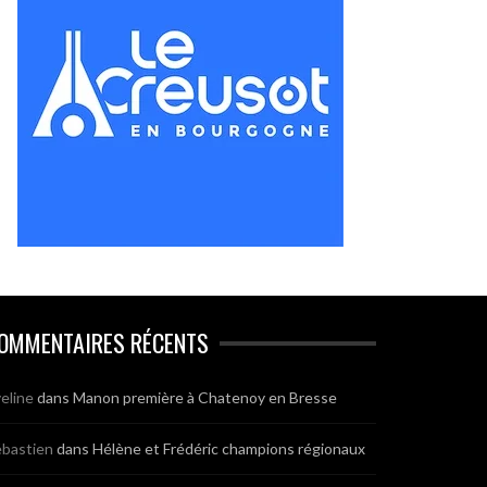
OMMENTAIRES RÉCENTS
eline
dans
Manon première à Chatenoy en Bresse
bastien
dans
Hélène et Frédéric champions régionaux