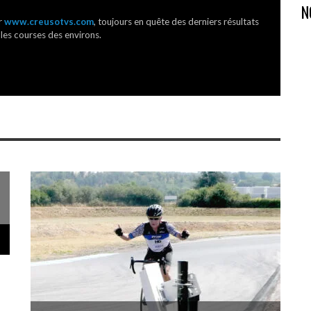
N
r
www.creusotvs.com
, toujours en quête des derniers résultats
 les courses des environs.