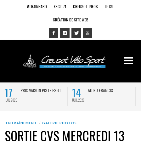
#TRAINHARD
FSGT 71
CREUSOT INFOS
LE JSL
CRÉATION DE SITE WEB
17
14
PRIX VAISON PISTE FSGT
ADIEU FRANCIS
JUIL 2026
JUIL 2026
J
ENTRAÎNEMENT
GALERIE PHOTOS
SORTIE CVS MERCREDI 13