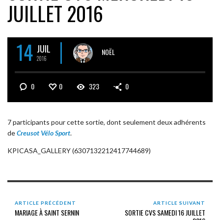
JUILLET 2016
14
JUIL
NOËL
2016
0
0
323
0
7 participants pour cette sortie, dont seulement deux adhérents
de
Creusot Vélo Sport
.
KPICASA_GALLERY (6307132212417744689)
ARTICLE PRÉCÉDENT
ARTICLE SUIVANT
MARIAGE À SAINT SERNIN
SORTIE CVS SAMEDI 16 JUILLET