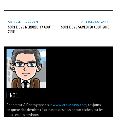
ARTICLE PRÉCÉDENT
ARTICLE SUIVANT
SORTIE CVS MERCREDI 17 AOÛT
SORTIE CVS SAMEDI 20 AOÛT 2016
2016
NOËL
Rédacteur & Photographe sur
www.creusotvs.com
, toujours
en quête des derniers résultats et des plus beaux clichés, sur les
courses des environs.