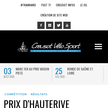
#TRAINHARD
FSGT 71
CREUSOT INFOS
LE JSL
CRÉATION DE SITE WEB
03
25
MARC 1ER AU PRIX VAISON
RONDE DE SAÔNE ET
PISTE
LOIRE
AOÛT 2026
JUIL 2026
J
COMPÉTITION
RÉSULTATS
PRIX D’HAUTERIVE