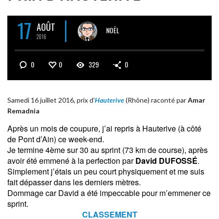
17
AOÛT
NOËL
2016
0
0
329
0
Samedi 16 juillet 2016, prix d’
Hauterive
(Rhône) raconté par
Amar
Remadnia
Après un mois de coupure, j’ai repris à Hauterive (à côté
de Pont d’Ain) ce week-end.
Je termine 4ème sur 30 au sprint (73 km de course), après
avoir été emmené à la perfection par
David DUFOSSÉ
.
Simplement j’étais un peu court physiquement et me suis
fait dépasser dans les derniers mètres.
Dommage car David a été impeccable pour m’emmener ce
sprint.
CLASSEMENT