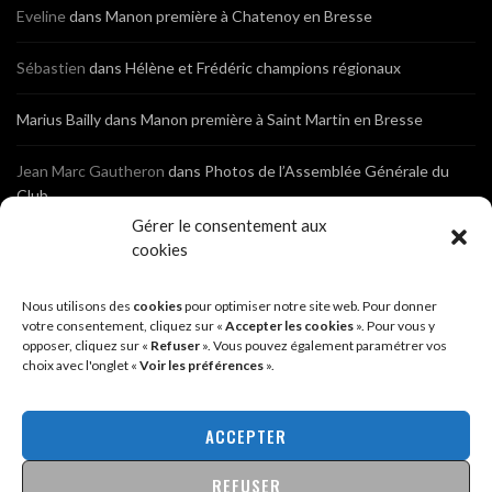
Eveline
dans
Manon première à Chatenoy en Bresse
Sébastien
dans
Hélène et Frédéric champions régionaux
Marius Bailly
dans
Manon première à Saint Martin en Bresse
Jean Marc Gautheron
dans
Photos de l’Assemblée Générale du
Club
Gérer le consentement aux
Tony
dans
Photos de l’Assemblée Générale du Club
cookies
Sébastien
dans
Cyclocross de Brochon (21)
Nous utilisons des
cookies
pour optimiser notre site web. Pour donner
votre consentement, cliquez sur «
Accepter les cookies
». Pour vous y
opposer, cliquez sur «
Refuser
». Vous pouvez également paramétrer vos
Breniaux
dans
Cyclocross de Brochon (21)
choix avec l'onglet «
Voir les préférences
».
Anonyme
dans
Diététique Nutrition 71 – Cécile Guyon Robert
ACCEPTER
REFUSER