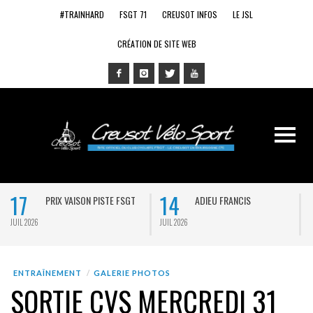
#TRAINHARD
FSGT 71
CREUSOT INFOS
LE JSL
CRÉATION DE SITE WEB
17
14
PRIX VAISON PISTE FSGT
ADIEU FRANCIS
JUIL 2026
JUIL 2026
J
ENTRAÎNEMENT
GALERIE PHOTOS
SORTIE CVS MERCREDI 31