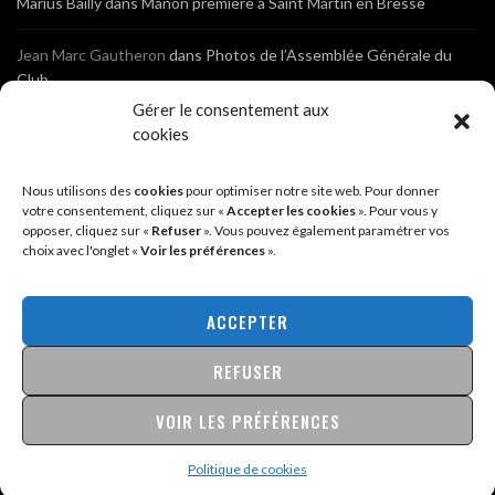
Marius Bailly
dans
Manon première à Saint Martin en Bresse
Jean Marc Gautheron
dans
Photos de l’Assemblée Générale du
Club
Gérer le consentement aux
Tony
dans
Photos de l’Assemblée Générale du Club
cookies
Sébastien
dans
Cyclocross de Brochon (21)
Nous utilisons des
cookies
pour optimiser notre site web. Pour donner
votre consentement, cliquez sur «
Accepter les cookies
». Pour vous y
opposer, cliquez sur «
Refuser
». Vous pouvez également paramétrer vos
Breniaux
dans
Cyclocross de Brochon (21)
choix avec l'onglet «
Voir les préférences
».
Anonyme
dans
Diététique Nutrition 71 – Cécile Guyon Robert
ACCEPTER
REFUSER
@2026 - SITE CRÉÉ PAR
SÉBASTIEN LANDRÉ
MENTIONS LÉGALES & POLITIQUE DE CONFIDENTIALITÉ
VOIR LES PRÉFÉRENCES
Politique de cookies