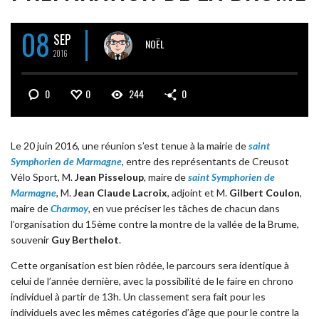
08
SEP
NOËL
2016
0
0
244
0
Le 20 juin 2016, une réunion s’est tenue à la mairie de
saint
Symphorien de Marmagne
, entre des représentants de Creusot
Vélo Sport, M.
Jean Pisseloup
, maire de
saint Symphorien de
Marmagne
, M.
Jean Claude Lacroix
, adjoint et M.
Gilbert Coulon
,
maire de
Charmoy
, en vue préciser les tâches de chacun dans
l’organisation du 15ème contre la montre de la vallée de la Brume,
souvenir
Guy Berthelot
.
Cette organisation est bien rôdée, le parcours sera identique à
celui de l’année dernière, avec la possibilité de le faire en chrono
individuel à partir de 13h. Un classement sera fait pour les
individuels avec les mêmes catégories d’âge que pour le contre la