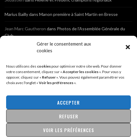
Marius Bailly
dans
Manon première à Saint Martin en Bresse
Jean Marc Gautheron
dans
Photos de l’Assemblée Générale du
Club
Gérer le consentement aux
Tony
dans
Photos de l’Assemblée Générale du Club
cookies
Sébastien
dans
Cyclocross de Brochon (21)
Nous utilisons des
cookies
pour optimiser notre site web. Pour donner
votre consentement, cliquez sur «
Accepter les cookies
». Pour vous y
opposer, cliquez sur «
Refuser
». Vous pouvez également paramétrer vos
Breniaux
dans
Cyclocross de Brochon (21)
choix avec l'onglet «
Voir les préférences
».
Anonyme
dans
Diététique Nutrition 71 – Cécile Guyon Robert
ACCEPTER
REFUSER
@2026 - SITE CRÉÉ PAR
SÉBASTIEN LANDRÉ
MENTIONS LÉGALES & POLITIQUE DE CONFIDENTIALITÉ
VOIR LES PRÉFÉRENCES