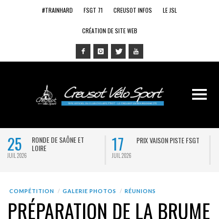
#TRAINHARD
FSGT 71
CREUSOT INFOS
LE JSL
CRÉATION DE SITE WEB
25
17
RONDE DE SAÔNE ET
PRIX VAISON PISTE FSGT
LOIRE
JUIL 2026
JUIL 2026
J
COMPÉTITION
GALERIE PHOTOS
RÉUNIONS
PRÉPARATION DE LA BRUME