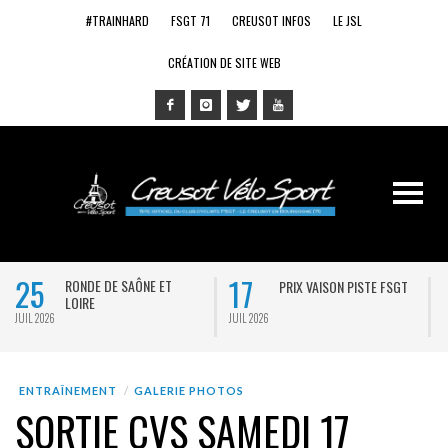
#TRAINHARD
FSGT 71
CREUSOT INFOS
LE JSL
CRÉATION DE SITE WEB
25
17
RONDE DE SAÔNE ET
PRIX VAISON PISTE FSGT
LOIRE
JUIL 2026
JUIL 2026
J
ENTRAÎNEMENT
GALERIE PHOTOS
SORTIE CVS SAMEDI 17