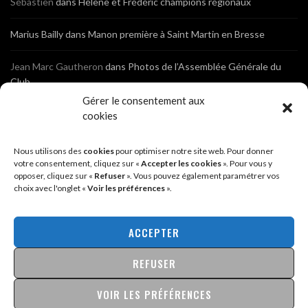
Sébastien
dans
Hélène et Frédéric champions régionaux
Marius Bailly
dans
Manon première à Saint Martin en Bresse
Jean Marc Gautheron
dans
Photos de l’Assemblée Générale du
Club
Gérer le consentement aux
Tony
dans
Photos de l’Assemblée Générale du Club
cookies
Sébastien
dans
Cyclocross de Brochon (21)
Nous utilisons des
cookies
pour optimiser notre site web. Pour donner
votre consentement, cliquez sur «
Accepter les cookies
». Pour vous y
opposer, cliquez sur «
Refuser
». Vous pouvez également paramétrer vos
Breniaux
dans
Cyclocross de Brochon (21)
choix avec l'onglet «
Voir les préférences
».
Anonyme
dans
Diététique Nutrition 71 – Cécile Guyon Robert
ACCEPTER
REFUSER
@2026 - SITE CRÉÉ PAR
SÉBASTIEN LANDRÉ
MENTIONS LÉGALES & POLITIQUE DE CONFIDENTIALITÉ
VOIR LES PRÉFÉRENCES