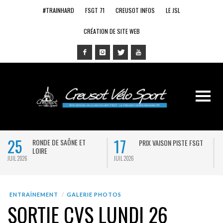
#TRAINHARD
FSGT 71
CREUSOT INFOS
LE JSL
CRÉATION DE SITE WEB
25
17
RONDE DE SAÔNE ET
PRIX VAISON PISTE FSGT
LOIRE
JUIL 2026
JUIL 2026
J
ENTRAÎNEMENT
GALERIE PHOTOS
SORTIE CVS LUNDI 26