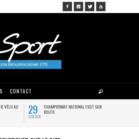
NS
CONTACT
29
03
IE VÉLO AU
CHAMPIONNAT NATIONAL FSGT SUR
MA
ROUTE
JUIN 2026
AOÛT 2026