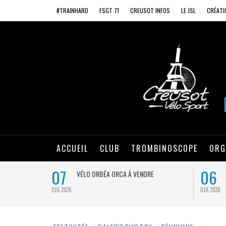
#TRAINHARD
FSGT 71
CREUSOT INFOS
LE JSL
CRÉATI
ACCUEIL
CLUB
TROMBINOSCOPE
ORG
07
06
VÉLO ORBÉA ORCA À VENDRE
JUIL 2026
JUIL 2026