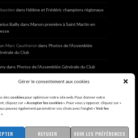
bastien
dans
Hélène et Frédéric champions régionaux
rius Bailly
dans
Manon première à Saint Martin en
resse
ean Marc Gautheron
dans
Photos de l’Assemblée
nérale du Club
ony
dans
Photos de l’Assemblée Générale du Club
bastien
dans
Cyclocross de Brochon (21)
Gérer le consentement aux cookies
eniaux
dans
Cyclocross de Brochon (21)
ns des
cookies
pour optimiser notre site web. Pour donner votre
t, cliquez sur «
Accepter les cookies
». Pour vous y opposer, cliquez sur «
ous pouvez également paramétrer vos choix avec l'onglet «
Voir les
nonyme
dans
Diététique Nutrition 71 – Cécile Guyon
s
».
obert
EPTER
REFUSER
VOIR LES PRÉFÉRENCES