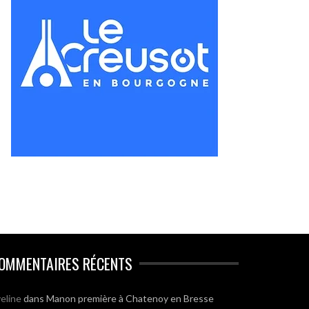
OMMENTAIRES RÉCENTS
eline
dans
Manon première à Chatenoy en Bresse