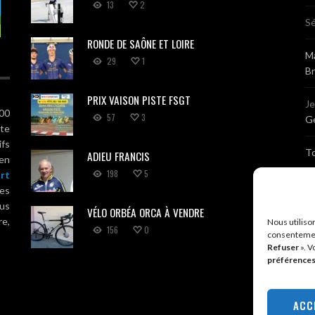
13
2
Sé
RONDE DE SAÔNE ET LOIRE
Ma
29
1
B
PRIX VAISON PISTE FSGT
J
100
57
3
Gé
ute
ifs
T
ADIEU FRANCIS
 en
198
5
rt
Sé
es
us
VÉLO ORBÉA ORCA À VENDRE
Br
re,
Nous utiliso
156
0
consentemen
Refuser
». V
A
préférence
R
ACC