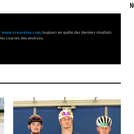
N
r
www.creusotvs.com
, toujours en quête des derniers résultats
 les courses des environs.