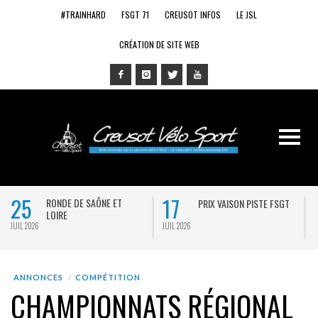
#TRAINHARD
FSGT 71
CREUSOT INFOS
LE JSL
CRÉATION DE SITE WEB
25
17
RONDE DE SAÔNE ET
PRIX VAISON PISTE FSGT
LOIRE
JUIL 2026
JUIL 2026
J
ANNONCES
COMPÉTITION
CHAMPIONNATS RÉGIONAL