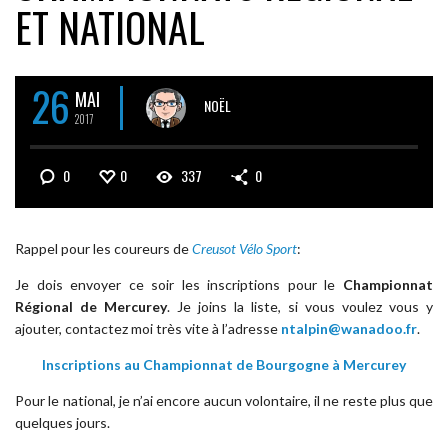
ET NATIONAL
26
MAI
NOËL
2017
0
0
337
0
Rappel pour les coureurs de
Creusot Vélo Sport
:
Je dois envoyer ce soir les inscriptions pour le
Championnat
Régional de Mercurey
. Je joins la liste, si vous voulez vous y
ajouter, contactez moi très vite à l’adresse
ntalpin@wanadoo.fr
.
Inscriptions au Championnat de Bourgogne à Mercurey
Pour le national, je n’ai encore aucun volontaire, il ne reste plus que
quelques jours.