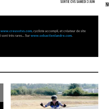
SORTIE CVS SAMEDI 3 JUIN
N
r
www.creusotvs.com
, cycliste accompli, et créateur de site
 sont très rares... Sur
www.sebastienlandre.com
.