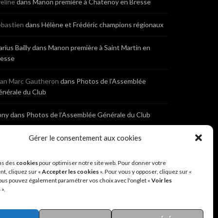
eline
dans
Manon première à Chatenoy en Bresse
bastien
dans
Hélène et Frédéric champions régionaux
rius Bailly
dans
Manon première à Saint Martin en
resse
ean Marc Gautheron
dans
Photos de l’Assemblée
nérale du Club
ony
dans
Photos de l’Assemblée Générale du Club
bastien
dans
Cyclocross de Brochon (21)
Gérer le consentement aux cookies
eniaux
dans
Cyclocross de Brochon (21)
ns des
cookies
pour optimiser notre site web. Pour donner votre
t, cliquez sur «
Accepter les cookies
». Pour vous y opposer, cliquez sur «
ous pouvez également paramétrer vos choix avec l'onglet «
Voir les
nonyme
dans
Diététique Nutrition 71 – Cécile Guyon
s
».
obert