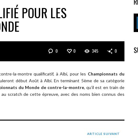
R
IFIÉ POUR LES
ONDE
S
0
0
345
0
ontre-la-montre qualificatif, à Albi, pour les
Championnats du
uleront début Août à Albi. En terminant 5ème de sa catégorie
ionnats du Monde de contre-la-montre
, qu’il est en train de
ts au scratch de cette épreuve, avec des noms bien connus des
ARTICLE SUIVANT