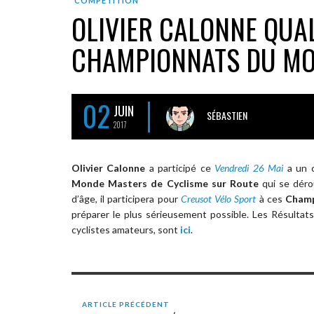
COMPÉTITION
OLIVIER CALONNE QUAL
CHAMPIONNATS DU M
02
JUIN
SÉBASTIEN
2017
Olivier Calonne
a participé ce
Vendredi 26 Mai
a un c
Monde Masters de Cyclisme sur Route
qui se déro
d’âge, il participera pour
Creusot Vélo Sport
à ces
Champ
préparer le plus sérieusement possible. Les Résulta
cyclistes amateurs, sont
ici
.
ARTICLE PRÉCÉDENT