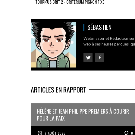
TOURN'US CRIT 2 - CRITÉRIUM PIGNON FIXE
SÉBASTIEN
Webmaster et Rédacteur su
web à ses heures perdues, qui
ARTICLES EN RAPPORT
HÉLÈNE ET JEAN PHILIPPE PREMIERS À COURIR
POUR LA PAIX
7 AOÛT 2026
0