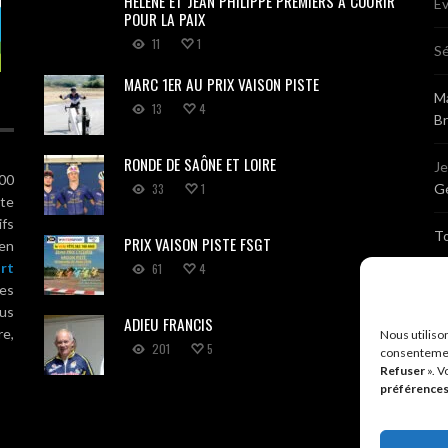
HÉLÈNE ET JEAN PHILIPPE PREMIERS À COURIR
Ev
POUR LA PAIX
11
1
Sé
MARC 1ER AU PRIX VAISON PISTE
Ma
13
4
B
RONDE DE SAÔNE ET LOIRE
J
100
33
1
Gé
ute
ifs
T
PRIX VAISON PISTE FSGT
 en
rt
61
4
Sé
es
us
ADIEU FRANCIS
Br
re,
Nous utiliso
201
5
consentemen
Refuser
». V
A
préférence
R