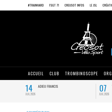
#TRAINHARD
FSGT 71
CREUSOT INFOS
LE JSL
CRÉATI
ACCUEIL
CLUB
TROMBINOSCOPE
ORG
14
07
ADIEU FRANCIS
JUIL 2026
JUIL 2026