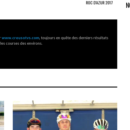
ROC D'AZUR 2017
N
r
www.creusotvs.com
, toujours en quête des derniers résultats
 les courses des environs.