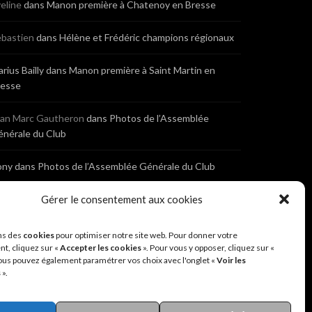
eline
dans
Manon première à Chatenoy en Bresse
bastien
dans
Hélène et Frédéric champions régionaux
rius Bailly
dans
Manon première à Saint Martin en
resse
ean Marc Gautheron
dans
Photos de l’Assemblée
nérale du Club
ony
dans
Photos de l’Assemblée Générale du Club
bastien
dans
Cyclocross de Brochon (21)
Gérer le consentement aux cookies
eniaux
dans
Cyclocross de Brochon (21)
ns des
cookies
pour optimiser notre site web. Pour donner votre
t, cliquez sur «
Accepter les cookies
». Pour vous y opposer, cliquez sur «
ous pouvez également paramétrer vos choix avec l'onglet «
Voir les
nonyme
dans
Diététique Nutrition 71 – Cécile Guyon
s
».
obert