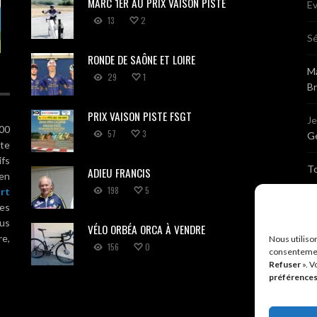
MARC 1ER AU PRIX VAISON PISTE
Ev
13
2
Sé
RONDE DE SAÔNE ET LOIRE
Ma
29
1
B
PRIX VAISON PISTE FSGT
J
100
57
3
Gé
ute
ifs
T
ADIEU FRANCIS
 en
198
5
rt
Sé
es
us
VÉLO ORBÉA ORCA À VENDRE
Br
re,
Nous utiliso
156
0
consentemen
Refuser
». V
A
préférence
R