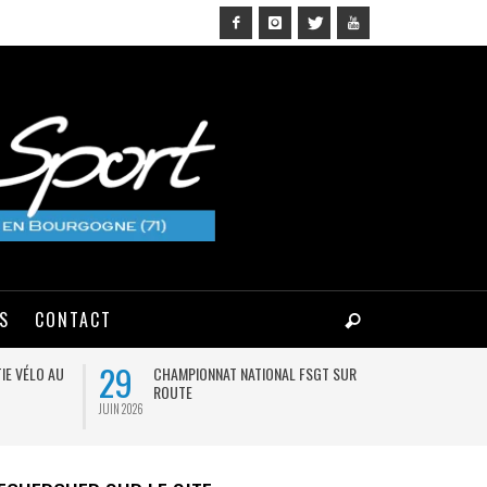
NS
CONTACT
29
03
IE VÉLO AU
CHAMPIONNAT NATIONAL FSGT SUR
MA
ROUTE
JUIN 2026
AOÛT 2026