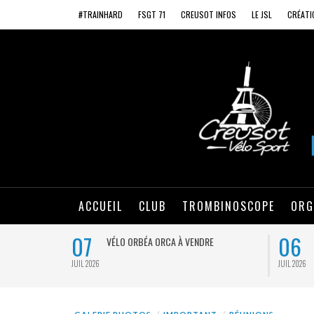
#TRAINHARD
FSGT 71
CREUSOT INFOS
LE JSL
CRÉATI
ACCUEIL
CLUB
TROMBINOSCOPE
ORG
07
06
VÉLO ORBÉA ORCA À VENDRE
JUIL 2026
JUIL 2026